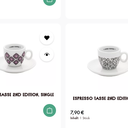
Tasse 2nd edition, single
Espresso Tasse 2nd editi
7,90 €
Regulärer Preis:
Inhalt:
1 Stück