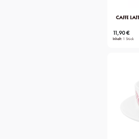
Caffe Latt
11,90 €
Regulärer Preis:
Inhalt:
1 Stück