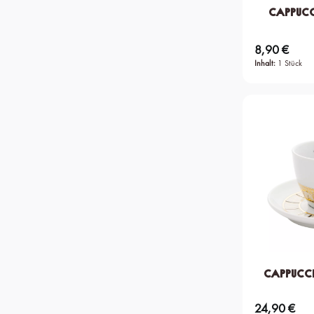
Cappucci
8,90 €
Regulärer Preis:
Inhalt:
1 Stück
Cappucci
24,90 €
Regulärer Preis: