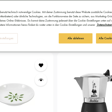
schöner wird.
benutzt technisch notwendige Cookies. Mit deiner Zustimmung benutzt diese Website zusätzliche Cookies
ittanbietern) oder ähnliche Technologien, um die Funktionsweise der Seite zu sichern, aus Marketing-Gr
eines Online-Erlebnisses. Du kannst deine Zustimmung jederzeit über die Cookie-Einstellungen unten auf
itere Informationen hierzu findest du weiter unten in den Cookie-Einstellungen und unserer
Datenschutzer
r
Material
Volumen
nstellungen
Alle ablehnen
Alle Cooki