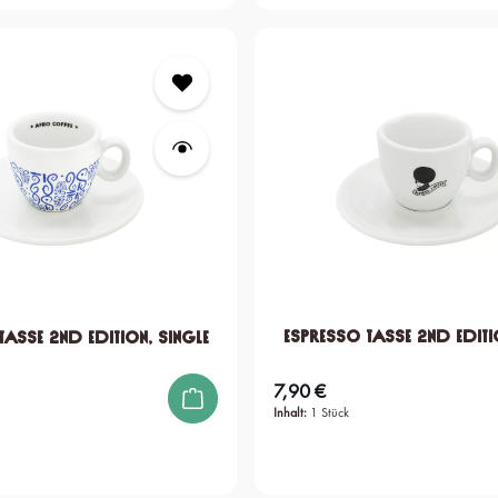
Espresso Tasse 2nd editi
Tasse 2nd edition, single
7,90 €
Regulärer Preis:
Inhalt:
1 Stück