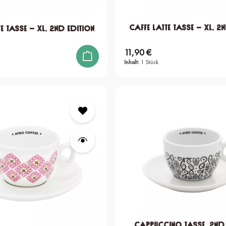
Caffe Latte Tasse – XL, 2
e Tasse – XL, 2nd edition
11,90 €
Regulärer Preis:
Inhalt:
1 Stück
Cappuccino Tasse, 2nd 