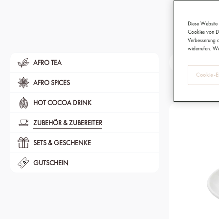
Diese Website 
Cookies von Dr
Verbesserung d
widerrufen. We
Farbe / Muste
AFRO TEA
Cookie-Ei
AFRO SPICES
HOT COCOA DRINK
ZUBEHÖR & ZUBEREITER
SETS & GESCHENKE
GUTSCHEIN