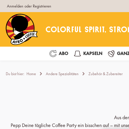
Anmelden
oder
Registrieren
pringen
Zur Hauptnavigation springen
ABO
KAPSELN
GANZ
Du bist hier:
Home
Andere Spezialitäten
Zubehör & Zubereiter
Aus de
Pepp Deine tägliche Coffee Party ein bisschen auf – mit u