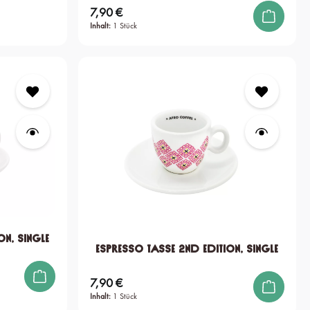
7,90 €
Regulärer Preis:
Inhalt:
1 Stück
on, single
Espresso Tasse 2nd edition, single
7,90 €
Regulärer Preis:
Inhalt:
1 Stück