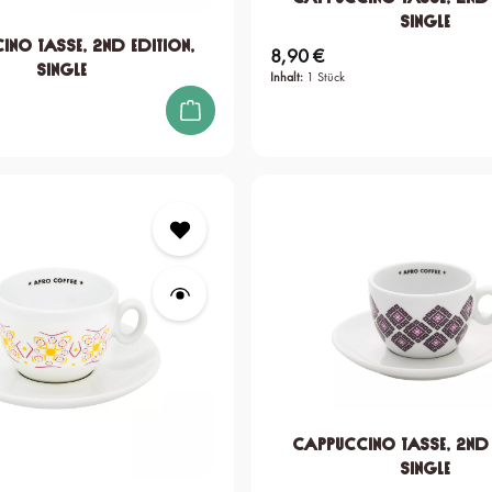
single
no Tasse, 2nd edition,
8,90 €
Regulärer Preis:
single
Inhalt:
1 Stück
Cappuccino Tasse, 2nd 
single