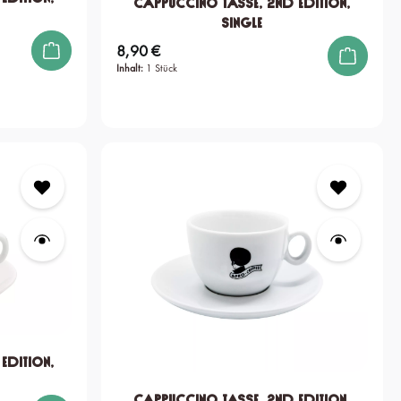
Cappuccino Tasse, 2nd edition,
single
8,90 €
Regulärer Preis:
Inhalt:
1 Stück
edition,
Cappuccino Tasse, 2nd edition,