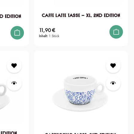
Caffe Latte Tasse – XL, 2nd edition
nd edition
11,90 €
Regulärer Preis:
Inhalt:
1 Stück
edition,