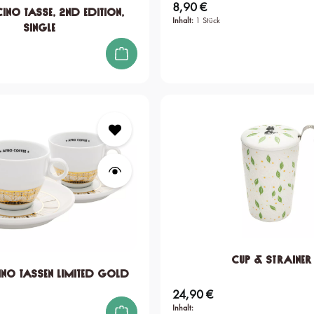
8,90 €
Regulärer Preis:
no Tasse, 2nd edition,
Inhalt:
1 Stück
single
Cup & Strainer
no Tassen Limited Gold
24,90 €
Regulärer Preis:
Inhalt: