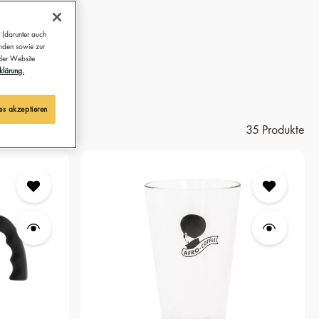
 (darunter auch
ünden sowie zur
 der Website
klärung.
es akzeptieren
35 Produkte