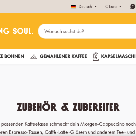
Deutsch
€
Euro
E BOHNEN
GEMAHLENER KAFFEE
KAPSELMASCHI
Zubehör & Zubereiter
r passenden Kaffeetasse schmeckt dein Morgen-Cappuccino noch 
nseren Espresso-Tassen, Caffè-Latte-Gläsern und anderem Tee- un