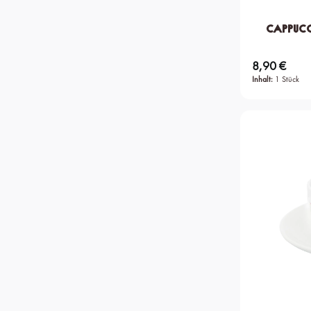
Cappucci
8,90 €
Regulärer Preis:
Inhalt:
1 Stück