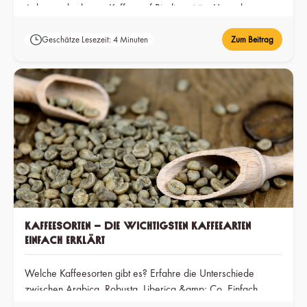
Anbaumethode von Kaffee auf Biodiversität , Umwelt,
kleinbäuerlichen Betrieben in Afrika und die Qualität in Deiner
Tasse auswirkt.
Geschätze Lesezeit: 4 Minuten
Zum Beitrag
Kaffeesorten – die wichtigsten Kaffeearten
einfach erklärt
Welche Kaffeesorten gibt es? Erfahre die Unterschiede
zwischen Arabica, Robusta, Liberica &amp; Co. Einfach
erklärt für mehr Kaffeegenuss.