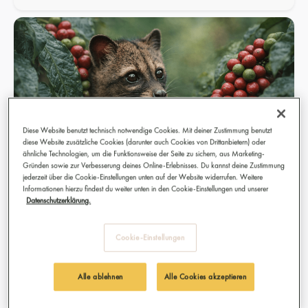
Diese Website benutzt technisch notwendige Cookies. Mit deiner Zustimmung benutzt
diese Website zusätzliche Cookies (darunter auch Cookies von Drittanbietern) oder
ähnliche Technologien, um die Funktionsweise der Seite zu sichern, aus Marketing-
Gründen sowie zur Verbesserung deines Online-Erlebnisses. Du kannst deine Zustimmung
jederzeit über die Cookie-Einstellungen unten auf der Website widerrufen. Weitere
Informationen hierzu findest du weiter unten in den Cookie-Einstellungen und unserer
Datenschutzerklärung.
Kopi Luwak Kaffee – einer der teuersten Kaffees
der Welt im ehrlichen Faktencheck
Cookie-Einstellungen
Was ist Kopi Luwak wirklich wert? Erfahre, wie Katzenkaffee
entsteht, warum er so teuer ist und welche ethischen
Alle ablehnen
Alle Cookies akzeptieren
Probleme dahinterstecken.