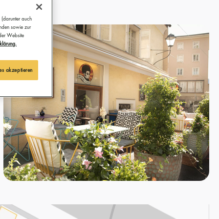
 (darunter auch
ünden sowie zur
 der Website
klärung.
es akzeptieren