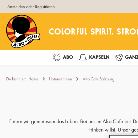
Anmelden
oder
Registrieren
pringen
Zur Hauptnavigation springen
ABO
KAPSELN
GANZ
Du bist hier:
Home
Unternehmen
Afro Cafe Salzburg
Feiern wir gemeinsam das Leben. Bei uns im Afro Cafe bist Du
trinken willst. Unser g