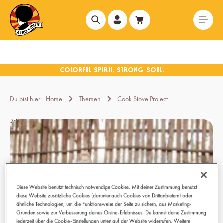
alt springen
Du bist hier:
Home
Themen
Cook Stove Project
Diese Website benutzt technisch notwendige Cookies. Mit deiner Zustimmung benutzt
diese Website zusätzliche Cookies (darunter auch Cookies von Drittanbietern) oder
ähnliche Technologien, um die Funktionsweise der Seite zu sichern, aus Marketing-
Gründen sowie zur Verbesserung deines Online-Erlebnisses. Du kannst deine Zustimmung
jederzeit über die Cookie-Einstellungen unten auf der Website widerrufen. Weitere