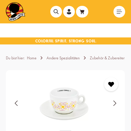
alt springen
Du bist hier:
Home
Andere Spezialitäten
Zubehör & Zubereiter
Bildergalerie überspringen