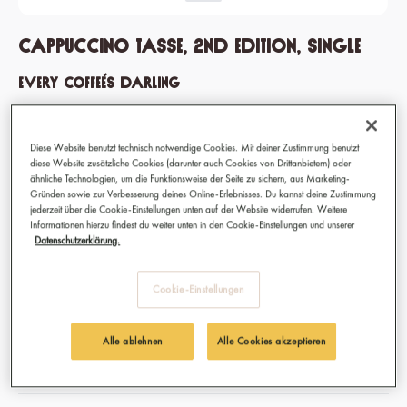
Cappuccino Tasse, 2nd edition, single
Every Coffee´s Darling
Die beste Wahl für Cappuccino, Melange oder Verlängerten: Hier
bekommt jeder deiner Freunde seine liebste Kaffeetasse.
Diese Website benutzt technisch notwendige Cookies. Mit deiner Zustimmung benutzt
diese Website zusätzliche Cookies (darunter auch Cookies von Drittanbietern) oder
ähnliche Technologien, um die Funktionsweise der Seite zu sichern, aus Marketing-
Gründen sowie zur Verbesserung deines Online-Erlebnisses. Du kannst deine Zustimmung
8,90 €
jederzeit über die Cookie-Einstellungen unten auf der Website widerrufen. Weitere
Informationen hierzu findest du weiter unten in den Cookie-Einstellungen und unserer
Preise inkl. MwSt.
Datenschutzerklärung.
Sofort verfügbar, Lieferzeit: 1-3 Tage
auswählen
Farbe / Muster
Cookie-Einstellungen
Blau
Fuchsia
Gelb
Pink
Alle ablehnen
Alle Cookies akzeptieren
Schwarz
Weiss