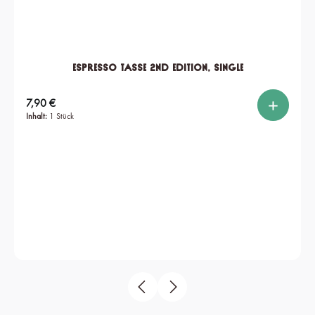
Espresso Tasse 2nd edition, single
Regulärer Preis:
7,90 €
Inhalt:
1 Stück