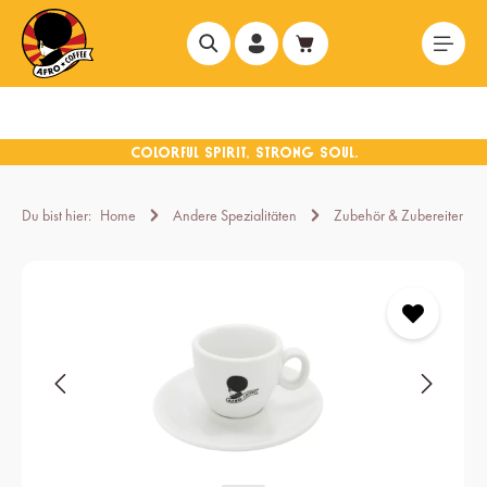
alt springen
Du bist hier:
Home
Andere Spezialitäten
Zubehör & Zubereiter
Bildergalerie überspringen