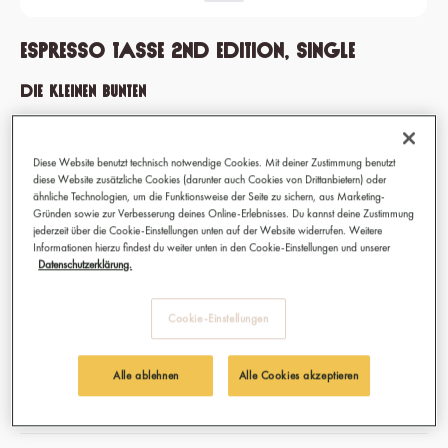
Espresso Tasse 2nd edition, single
Die kleinen Bunten
Machen zuverlässig wach: Die Espresso-Tassen in fünf Farben sind
deine fröhlich-bunten Begleiter durch die Arbeitswoche.
Diese Website benutzt technisch notwendige Cookies. Mit deiner Zustimmung benutzt
diese Website zusätzliche Cookies (darunter auch Cookies von Drittanbietern) oder
ähnliche Technologien, um die Funktionsweise der Seite zu sichern, aus Marketing-
Gründen sowie zur Verbesserung deines Online-Erlebnisses. Du kannst deine Zustimmung
7,90 €
jederzeit über die Cookie-Einstellungen unten auf der Website widerrufen. Weitere
Informationen hierzu findest du weiter unten in den Cookie-Einstellungen und unserer
Preise inkl. MwSt.
Datenschutzerklärung.
Sofort verfügbar, Lieferzeit: 1-3 Tage
auswählen
Farbe / Muster
Cookie-Einstellungen
Blau
Fuchsia
Gelb
Pink
Alle ablehnen
Alle Cookies akzeptieren
Schwarz
Weiss