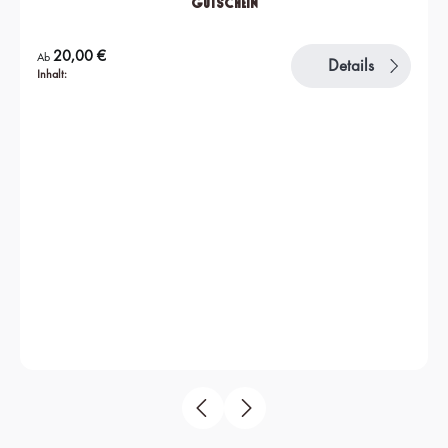
Gutschein
Regulärer Preis:
20,00 €
Ab
Details
Inhalt: