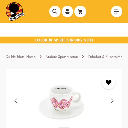
alt springen
Du bist hier:
Home
Andere Spezialitäten
Zubehör & Zubereiter
Bildergalerie überspringen