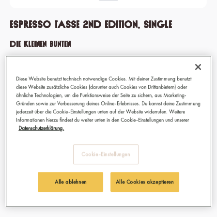
Espresso Tasse 2nd edition, single
Die kleinen Bunten
Machen zuverlässig wach: Die Espresso-Tassen in fünf Farben sind
deine fröhlich-bunten Begleiter durch die Arbeitswoche.
Diese Website benutzt technisch notwendige Cookies. Mit deiner Zustimmung benutzt
diese Website zusätzliche Cookies (darunter auch Cookies von Drittanbietern) oder
ähnliche Technologien, um die Funktionsweise der Seite zu sichern, aus Marketing-
Gründen sowie zur Verbesserung deines Online-Erlebnisses. Du kannst deine Zustimmung
7,90 €
jederzeit über die Cookie-Einstellungen unten auf der Website widerrufen. Weitere
Informationen hierzu findest du weiter unten in den Cookie-Einstellungen und unserer
Preise inkl. MwSt.
Datenschutzerklärung.
Sofort verfügbar, Lieferzeit: 1-3 Tage
auswählen
Farbe / Muster
Cookie-Einstellungen
Blau
Fuchsia
Gelb
Pink
Alle ablehnen
Alle Cookies akzeptieren
Schwarz
Weiss