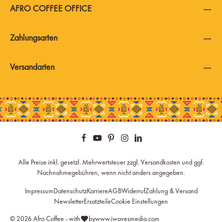
AFRO COFFEE OFFICE
Zahlungsarten
Versandarten
Alle Preise inkl. gesetzl. Mehrwertsteuer zzgl.
Versandkosten
und ggf.
Nachnahmegebühren, wenn nicht anders angegeben.
Impressum
Datenschutz
Karriere
AGB
Widerruf
Zahlung & Versand
Newsletter
Ersatzteile
Cookie Einstellungen
© 2026 Afro Coffee - with
by
www.iwavesmedia.com