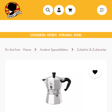
alt springen
Du bist hier:
Home
Andere Spezialitäten
Zubehör & Zubereiter
Bildergalerie überspringen