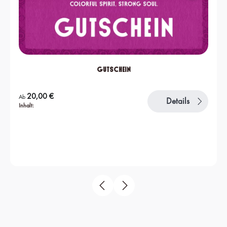
Gutschein
Regulärer Preis:
20,00 €
Ab
Details
Inhalt: