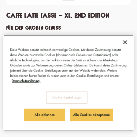
Caffe Latte Tasse – XL, 2nd edition
Für den großen Genuss
Hier drin schmeckt dein Caffè Latte doppelt gut
Auch als große Teetasse erhältlich
Diese Website benutzt technisch notwendige Cookies. Mit deiner Zustimmung benutzt
Füllmenge: 425 ml
diese Website zusätzliche Cookies (darunter auch Cookies von Drittanbietern) oder
Material: Porzellan
ähnliche Technologien, um die Funktionsweise der Seite zu sichern, aus Marketing-
Gründen sowie zur Verbesserung deines Online-Erlebnisses. Du kannst deine Zustimmung
jederzeit über die Cookie-Einstellungen unten auf der Website widerrufen. Weitere
Informationen hierzu findest du weiter unten in den Cookie-Einstellungen und unserer
11,90 €
Datenschutzerklärung.
Preise inkl. MwSt.
Sofort verfügbar, Lieferzeit: 1-3 Tage
Cookie-Einstellungen
auswählen
Farbvariante
Alle ablehnen
Alle Cookies akzeptieren
Blau
Gelb
Pink