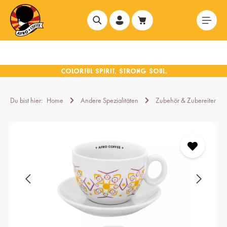
alt springen
Du bist hier:
Home
Andere Spezialitäten
Zubehör & Zubereiter
Bildergalerie überspringen