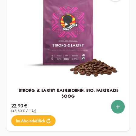
Strong & Earthy Kaffeebohnen, Bio, Fairtrade
500g
%
%
auswählen
Setmenge
Regulärer Preis:
22,90 €
1x
2x
6x
(45,80 € / 1 kg)
Im Abo erhältlich