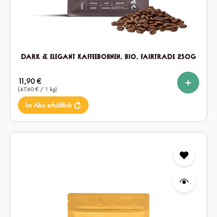
Dark & Elegant Kaffeebohnen, Bio, Fairtrade 250g
%
%
auswählen
Setmenge
Regulärer Preis:
11,90 €
1x
3x
6x
(47,60 € / 1 kg)
Im Abo erhältlich