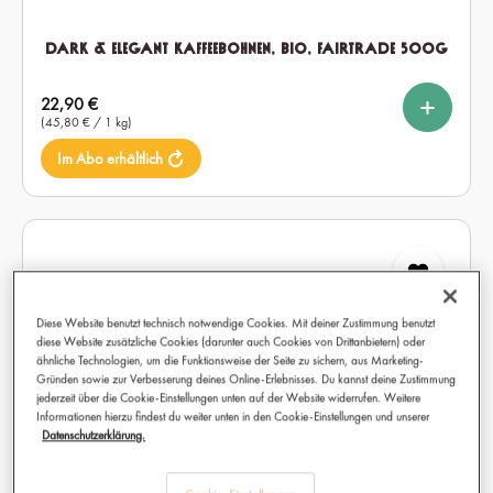
Dark & Elegant Kaffeebohnen, Bio, Fairtrade 500g
%
%
auswählen
Setmenge
Regulärer Preis:
22,90 €
1x
2x
6x
(45,80 € / 1 kg)
Im Abo erhältlich
Diese Website benutzt technisch notwendige Cookies. Mit deiner Zustimmung benutzt
diese Website zusätzliche Cookies (darunter auch Cookies von Drittanbietern) oder
ähnliche Technologien, um die Funktionsweise der Seite zu sichern, aus Marketing-
Gründen sowie zur Verbesserung deines Online-Erlebnisses. Du kannst deine Zustimmung
jederzeit über die Cookie-Einstellungen unten auf der Website widerrufen. Weitere
Informationen hierzu findest du weiter unten in den Cookie-Einstellungen und unserer
Datenschutzerklärung.