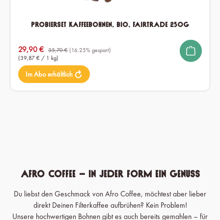
Probierset Kaffeebohnen, Bio, Fairtrade 250g
Verkaufspreis:
29,90 €
35,70 €
(16.25% gespart)
(39,87 € / 1 kg)
Im Abo erhältlich
Afro Coffee – in jeder Form ein Genuss
Du liebst den Geschmack von Afro Coffee, möchtest aber lieber
direkt Deinen Filterkaffee aufbrühen? Kein Problem!
Unsere hochwertigen Bohnen gibt es auch bereits gemahlen – für