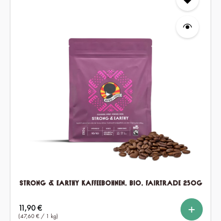
Strong & Earthy Kaffeebohnen, Bio, Fairtrade 250g
%
%
auswählen
Setmenge
Regulärer Preis:
11,90 €
1x
3x
6x
(47,60 € / 1 kg)