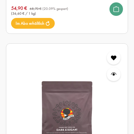
Verkaufspreis:
54,90 €
68,70 €
(20.09% gespart)
(36,60 € / 1 kg)
Im Abo erhältlich