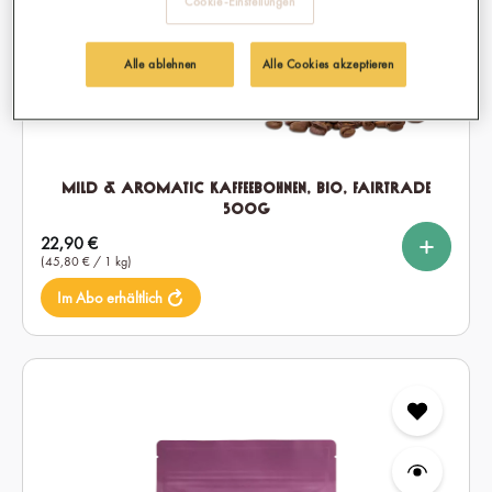
Cookie-Einstellungen
Alle ablehnen
Alle Cookies akzeptieren
Mild & Aromatic Kaffeebohnen, Bio, Fairtrade
500g
%
%
auswählen
Setmenge
Regulärer Preis:
22,90 €
1x
2x
6x
(45,80 € / 1 kg)
Im Abo erhältlich