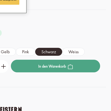
n
Gelb
Pink
Schwarz
Weiss
den gewünschten Wert ein oder benutze die Scha
In den Warenkorb
eistern