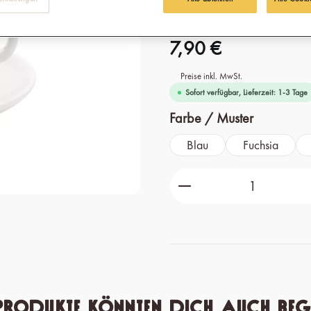
7,90 €
Preise inkl. MwSt.
Sofort verfügbar, Lieferzeit: 1-3 Tage
auswähle
Farbe / Muster
Blau
Fuchsia
Produkt Anzahl: Gib 
Produkte könnten dich auch beg