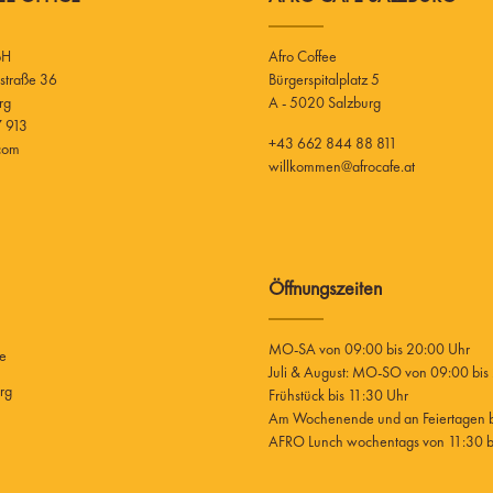
bH
Afro Coffee
Bürgerspitalplatz 5
rg
A - 5020 Salzburg
 913
+43 662 844 88 811
.com
willkommen@afrocafe.at
Öffnungszeiten
MO-SA von 09:00 bis 20:00 Uhr
ee
Juli & August: MO-SO von 09:00 bis
rg
Frühstück bis 11:30 Uhr
Am Wochenende und an Feiertagen bi
AFRO Lunch wochentags von 11:30 bi