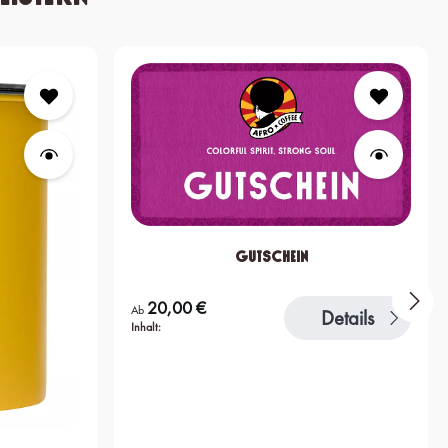
Gutschein
20,00 €
Regulärer Preis:
Ab
Details
Inhalt: