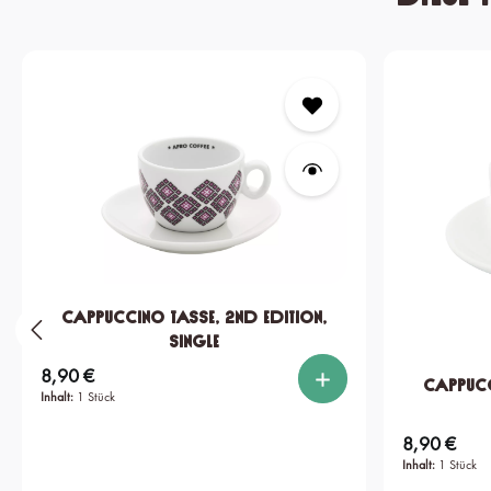
Produktgalerie überspringen
Cappuccino Tasse, 2nd edition,
single
8,90 €
Regulärer Preis:
Cappucc
Inhalt:
1 Stück
8,90 €
Regulärer Preis:
Inhalt:
1 Stück