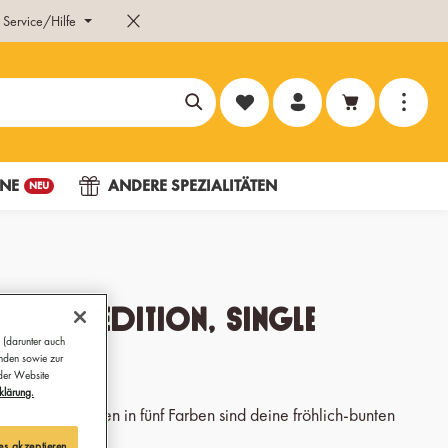
Service/Hilfe
Du hast 0 Produkte auf dem Merk
NE
ANDERE SPEZIALITÄTEN
NEU
e 2nd edition, single
 (darunter auch
ünden sowie zur
 der Website
klärung.
Espresso-Tassen in fünf Farben sind deine fröhlich-bunten
oche.
es akzeptieren