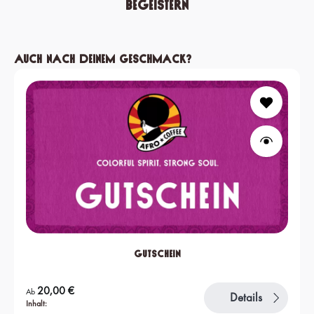
begeistern
Produktgalerie überspringen
Auch nach deinem Geschmack?
Gutschein
Regulärer Preis:
20,00 €
Ab
Details
Inhalt: