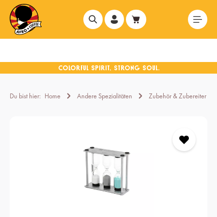
alt springen
Du bist hier:
Home
Andere Spezialitäten
Zubehör & Zubereiter
Bildergalerie überspringen