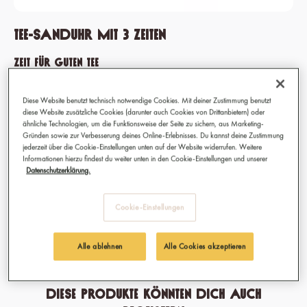
Tee-Sanduhr mit 3 Zeiten
Zeit für guten Tee
2 Minuten Vorfreude für leichten, 3 für mittelstarken und 5 für
Diese Website benutzt technisch notwendige Cookies. Mit deiner Zustimmung benutzt
starken Tee – oder herrlich analoger Frühstücksei-Countdown.
diese Website zusätzliche Cookies (darunter auch Cookies von Drittanbietern) oder
Eine Tee-Sanduhr, die Tee nie wieder bitter werden lässt.
ähnliche Technologien, um die Funktionsweise der Seite zu sichern, aus Marketing-
Gründen sowie zur Verbesserung deines Online-Erlebnisses. Du kannst deine Zustimmung
jederzeit über die Cookie-Einstellungen unten auf der Website widerrufen. Weitere
Informationen hierzu findest du weiter unten in den Cookie-Einstellungen und unserer
15,90 €
Datenschutzerklärung.
Preise inkl. MwSt.
Cookie-Einstellungen
Sofort verfügbar, Lieferzeit: 1-3 Tage
Alle ablehnen
Alle Cookies akzeptieren
Diese Produkte könnten dich auch