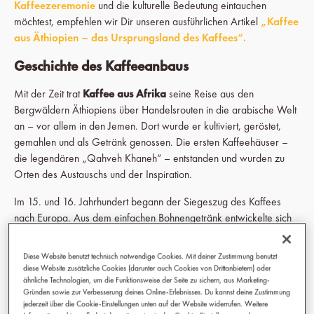
Kaffeezeremonie
und die kulturelle Bedeutung eintauchen
möchtest, empfehlen wir Dir unseren ausführlichen Artikel
„Kaffee
aus Äthiopien – das Ursprungsland des Kaffees“.
Geschichte des Kaffeeanbaus
Mit der Zeit trat
Kaffee aus Afrika
seine Reise aus den
Bergwäldern Äthiopiens über Handelsrouten in die arabische Welt
an – vor allem in den Jemen. Dort wurde er kultiviert, geröstet,
gemahlen und als Getränk genossen. Die ersten Kaffeehäuser –
die legendären „Qahveh Khaneh“ – entstanden und wurden zu
Orten des Austauschs und der Inspiration.
Im 15. und 16. Jahrhundert begann der Siegeszug des Kaffees
nach Europa. Aus dem einfachen Bohnengetränk entwickelte sich
eine globale Kultur. Kaffeehäuser wurden Treffpunkte für Handel,
Politik, Kunst und Gesellschaft.
Diese Website benutzt technisch notwendige Cookies. Mit deiner Zustimmung benutzt
diese Website zusätzliche Cookies (darunter auch Cookies von Drittanbietern) oder
Afrika blieb dabei nicht außen vor: Mit Kolonialisierung und
ähnliche Technologien, um die Funktionsweise der Seite zu sichern, aus Marketing-
Globalisierung breitete sich der Kaffeeanbau auf weitere Regionen
Gründen sowie zur Verbesserung deines Online-Erlebnisses. Du kannst deine Zustimmung
jederzeit über die Cookie-Einstellungen unten auf der Website widerrufen. Weitere
des Kontinents aus. Bis heute behauptet sich
Kaffee aus Afrika
als