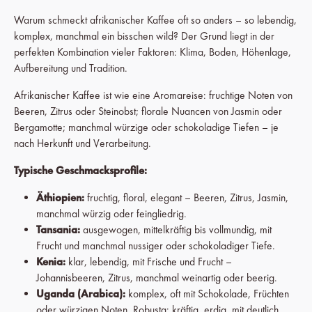
Warum schmeckt afrikanischer Kaffee oft so anders – so lebendig,
komplex, manchmal ein bisschen wild? Der Grund liegt in der
perfekten Kombination vieler Faktoren: Klima, Boden, Höhenlage,
Aufbereitung und Tradition.
Afrikanischer Kaffee ist wie eine Aromareise: fruchtige Noten von
Beeren, Zitrus oder Steinobst; florale Nuancen von Jasmin oder
Bergamotte; manchmal würzige oder schokoladige Tiefen – je
nach Herkunft und Verarbeitung.
Typische Geschmacksprofile:
Äthiopien:
fruchtig, floral, elegant – Beeren, Zitrus, Jasmin,
manchmal würzig oder feingliedrig.
Tansania:
ausgewogen, mittelkräftig bis vollmundig, mit
Frucht und manchmal nussiger oder schokoladiger Tiefe.
Kenia:
klar, lebendig, mit Frische und Frucht –
Johannisbeeren, Zitrus, manchmal weinartig oder beerig.
Uganda (Arabica):
komplex, oft mit Schokolade, Früchten
oder würzigen Noten. Robusta: kräftig, erdig, mit deutlich