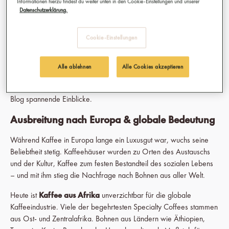
Informationen hierzu findest du weiter unten in den Cookie-Einstellungen und unserer
feste Größe in der weltweiten Kaffeeindustrie. Selbst tausende
Datenschutzerklärung.
Kilometer von den ursprünglichen Wäldern entfernt wird
afrikanischer Kaffee mit Leidenschaft und Respekt produziert.
Cookie-Einstellungen
Wer die globale Entwicklung des Kaffees – von den ersten
Handelsrouten bis zur heutigen Spezialitätenkultur – genauer
Alle ablehnen
Alle Cookies akzeptieren
verstehen möchte, findet in unserem Hintergrundartikel
zur
Geschichte des Kaffeeanbaues
auf unserem Afro Coffee
Blog spannende Einblicke.
Ausbreitung nach Europa & globale Bedeutung
Während Kaffee in Europa lange ein Luxusgut war, wuchs seine
Beliebtheit stetig. Kaffeehäuser wurden zu Orten des Austauschs
und der Kultur, Kaffee zum festen Bestandteil des sozialen Lebens
– und mit ihm stieg die Nachfrage nach Bohnen aus aller Welt.
Heute ist
Kaffee aus Afrika
unverzichtbar für die globale
Kaffeeindustrie. Viele der begehrtesten Specialty Coffees stammen
aus Ost- und Zentralafrika. Bohnen aus Ländern wie Äthiopien,