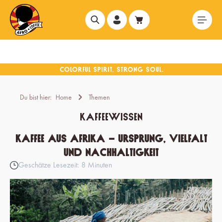
alt springen
Du bist hier:
Home
Themen
Kaffeewissen
Kaffee aus Afrika – Ursprung, Vielfalt
und Nachhaltigkeit
Geschätze Lesezeit: 8 Minuten