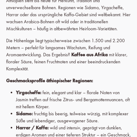
Äthiopien steht bis heute für Herkunft, Tradition und
unverwechselbare Bohnen. Regionen wie Sidamo, Yirgacheffe,
Harrar oder das ursprüngliche Kaffa-Gebiet sind weltbekannt. Hier
wachsen Arabica-Bohnen oft wild oder in traditionellen
Mischkulturen – häufig in altbewährten Heirloom-Varietäten.
Die Höhenlage liegt typischerweise zwischen 1.500 und 2.200
Metern – perfekt für langsames Wachstum, Reifung und
Aromaentwicklung. Das Ergebnis?
Kaffee aus Afrika
mit klarer,
floraler Säure, feinen Fruchtnoten und einer beeindruckenden
Komplexität.
Geschmacksprofile äthiopischer Regionen:
Yirgacheffe:
fein, elegant und klar – florale Noten von
Jasmin treffen auf frische Zitrus- und Bergamottennuancen, oft
mit hellem Körper.
Sidamo:
fruchtig bis beerig, teilweise würzig, mit komplexer
Süße und lebendiger, ausgewogener Säure.
Harrar / Kaffa:
wild und intensiv, geprägt von dunklen,
erdigen Aromen und einer tieferen Struktur – ein Geschmack,