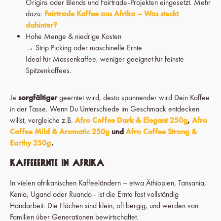
Origins oder Blends und Fairtrade-Projekten eingesetzt. Mehr
dazu:
Fairtrade Kaffee aus Afrika – Was steckt
dahinter?
Hohe Menge & niedrige Kosten
→ Strip Picking oder maschinelle Ernte
Ideal für Massenkaffee, weniger geeignet für feinste
Spitzenkaffees.
Je
sorgfältiger
geerntet wird, desto spannender wird Dein Kaffee
in der Tasse. Wenn Du Unterschiede im Geschmack entdecken
willst, vergleiche z.B.
Afro Coffee Dark & Elegant 250g
,
Afro
Coffee Mild & Aromatic 250g
und
Afro Coffee Strong &
Earthy 250g
.
Kaffeeernte in Afrika
In vielen afrikanischen Kaffeeländern – etwa Äthiopien, Tansania,
Kenia, Ugand oder Ruanda– ist die Ernte fast vollständig
Handarbeit. Die Flächen sind klein, oft bergig, und werden von
Familien über Generationen bewirtschaftet.