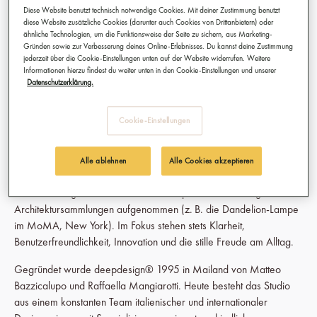
(wie dem elektrischen Besen von Imetec) bis hin zu kompletten
Diese Website benutzt technisch notwendige Cookies. Mit deiner Zustimmung benutzt
Produktlinien (wie der Kleingeräte-Serie von SMEG). Auch in
diese Website zusätzliche Cookies (darunter auch Cookies von Drittanbietern) oder
ähnliche Technologien, um die Funktionsweise der Seite zu sichern, aus Marketing-
Architektur und Innenraumgestaltung ist deepdesign® tätig – meist
Gründen sowie zur Verbesserung deines Online-Erlebnisses. Du kannst deine Zustimmung
als natürliche Erweiterung der Marke und ihres Produktsystems.
jederzeit über die Cookie-Einstellungen unten auf der Website widerrufen. Weitere
Informationen hierzu findest du weiter unten in den Cookie-Einstellungen und unserer
Die größte Expertise des Studios liegt im Bereich der
Datenschutzerklärung.
Unterhaltungselektronik und Haushaltsgeräte – Felder, in denen
deepdesign® international anerkannt ist.
Cookie-Einstellungen
Der Ansatz von deepdesign® ist konsequent nutzerzentriert:
Produkte entstehen aus Empathie mit den Menschen, nicht aus
Alle ablehnen
Alle Cookies akzeptieren
einem stilistischen Selbstzweck. Viele der entworfenen Objekte
sind ikonisch geworden und wurden in permanente Design- und
Architektursammlungen aufgenommen (z.
B. die Dandelion-Lampe
im MoMA, New York). Im Fokus stehen stets Klarheit,
Benutzerfreundlichkeit, Innovation und die stille Freude am Alltag.
Gegründet wurde deepdesign® 1995 in Mailand von Matteo
Bazzicalupo und Raffaella Mangiarotti. Heute besteht das Studio
aus einem konstanten Team italienischer und internationaler