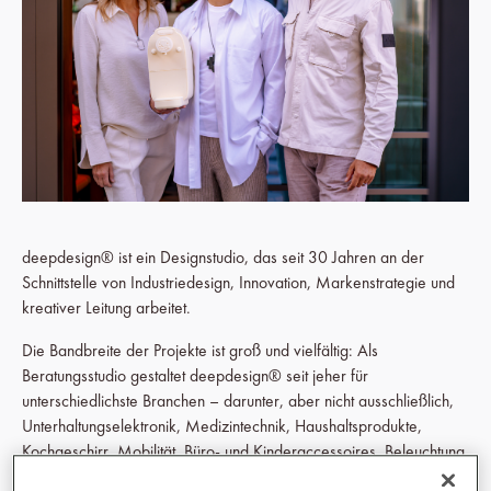
deepdesign® ist ein Designstudio, das seit 30 Jahren an der
Schnittstelle von Industriedesign, Innovation, Markenstrategie und
kreativer Leitung arbeitet.
Die Bandbreite der Projekte ist groß und vielfältig: Als
Beratungsstudio gestaltet deepdesign® seit jeher für
unterschiedlichste Branchen – darunter, aber nicht ausschließlich,
Unterhaltungselektronik, Medizintechnik, Haushaltsprodukte,
Kochgeschirr, Mobilität, Büro- und Kinderaccessoires, Beleuchtung
sowie digitale Interfaces. Das Spektrum reicht von Alltagsobjekten