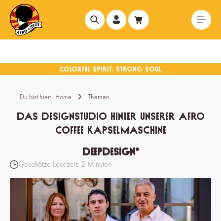
alt springen
Du bist hier:
Home
Themen
Das Designstudio hinter unserer Afro
Coffee Kapselmaschine
deepdesign®
Geschätze Lesezeit: 2 Minuten