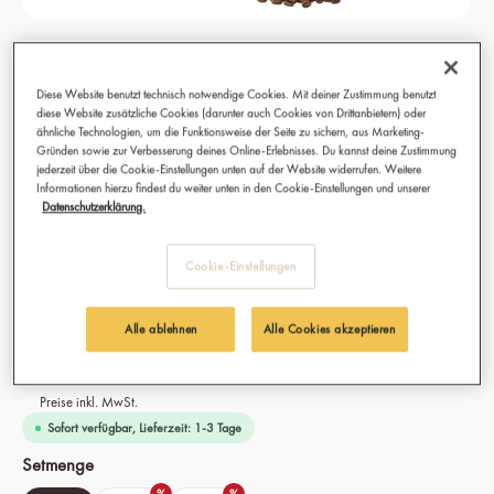
Mild & Aromatic Kaffeebohnen, Bio,
Fairtrade 250g
Diese Website benutzt technisch notwendige Cookies. Mit deiner Zustimmung benutzt
diese Website zusätzliche Cookies (darunter auch Cookies von Drittanbietern) oder
Beste Kaffeebohnen für Siebträgermaschine, Vollautomat,
ähnliche Technologien, um die Funktionsweise der Seite zu sichern, aus Marketing-
Gründen sowie zur Verbesserung deines Online-Erlebnisses. Du kannst deine Zustimmung
Filterkaffee, French Press und Espressokocher
jederzeit über die Cookie-Einstellungen unten auf der Website widerrufen. Weitere
Bestens geeignet für Café Crème, Verlängerter, Cappuccino,
Informationen hierzu findest du weiter unten in den Cookie-Einstellungen und unserer
Caffè Americano und Caffè Latte
Datenschutzerklärung.
Anbau: 100 % Bio & Fairtrade aus Äthiopien und Tansania
Sorte: Arabica & Robusta Mischung
Cookie-Einstellungen
Intensität: 06/10"
Alle ablehnen
Alle Cookies akzeptieren
11,90 €
Preise inkl. MwSt.
Sofort verfügbar, Lieferzeit: 1-3 Tage
auswählen
Setmenge