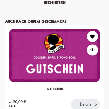
begeistern
Produktgalerie überspringen
Auch nach deinem Geschmack?
Gutschein
Regulärer Preis:
20,00 €
Ab
Details
Inhalt: