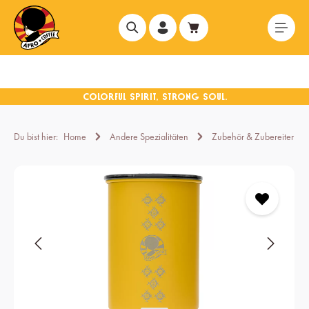
alt springen
Du bist hier:
Home
Andere Spezialitäten
Zubehör & Zubereiter
Bildergalerie überspringen