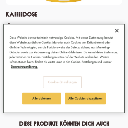
Kaffeedose
Täglich frischer Kaffee
Frisch bereitet Kaffee noch mehr Freude. Und in der richtigen
Diese Website benutzt technisch notwendige Cookies. Mit deiner Zustimmung benutzt
diese Website zusätzliche Cookies (darunter auch Cookies von Drittanbietern) oder
Kaffeedose luftdicht aufbewahrt schmeckt er viel länger frisch. Im
ähnliche Technologien, um die Funktionsweise der Seite zu sichern, aus Marketing-
Afro Coffee x Airscape Canister behalten deine Kaffeebohnen ihr
Gründen sowie zur Verbesserung deines Online-Erlebnisses. Du kannst deine Zustimmung
ganzes Aroma. Und deine Küche hat einen neuen Hingucker!
jederzeit über die Cookie-Einstellungen unten auf der Website widerrufen. Weitere
Informationen hierzu findest du weiter unten in den Cookie-Einstellungen und unserer
Datenschutzerklärung.
39,90 €
Cookie-Einstellungen
Sofort verfügbar, Lieferzeit: 1-3 Tage
Alle ablehnen
Alle Cookies akzeptieren
Diese Produkte könnten dich auch