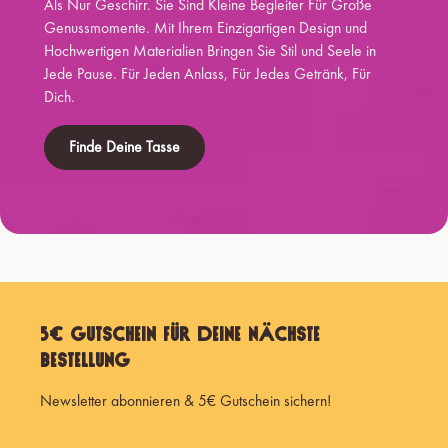
Als Nur Geschirr. Sie Sind Kleine Begleiter Für Große
Genussmomente. Mit Ihrem Einzigartigen Design und
Hochwertigen Materialien Bringen Sie Stil und Seele in
Jede Pause. Für Jeden Anlass, Für Jedes Getränk, Für
Dich.
Finde Deine Tasse
5€ Gutschein für Deine nächste
Bestellung
Newsletter abonnieren & 5€ Gutschein sichern!