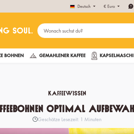
Deutsch
€
Euro
E BOHNEN
GEMAHLENER KAFFEE
KAPSELMASCHI
Kaffeewissen
ffeebohnen optimal aufbewah
Geschätze Lesezeit: 1 Minuten