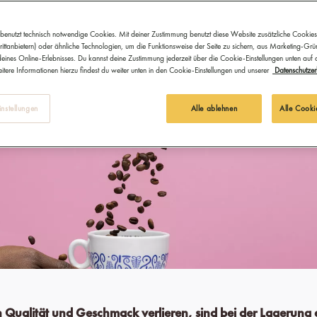
benutzt technisch notwendige Cookies. Mit deiner Zustimmung benutzt diese Website zusätzliche Cookies
ittanbietern) oder ähnliche Technologien, um die Funktionsweise der Seite zu sichern, aus Marketing-Gr
eines Online-Erlebnisses. Du kannst deine Zustimmung jederzeit über die Cookie-Einstellungen unten auf
itere Informationen hierzu findest du weiter unten in den Cookie-Einstellungen und unserer
Datenschutzer
nstellungen
Alle ablehnen
Alle Cooki
n Qualität und Geschmack verlieren, sind bei der Lagerung 