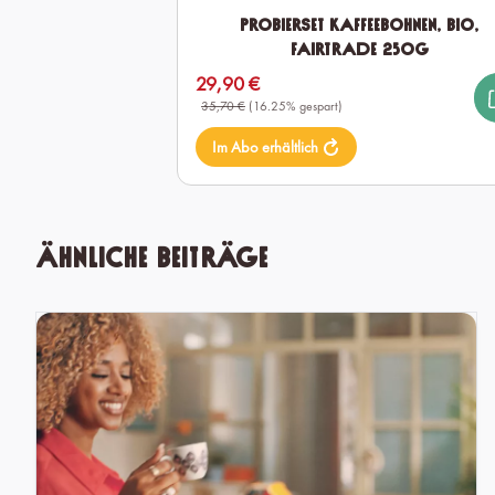
Probierset Kaffeebohnen, Bio,
Fairtrade 250g
29,90 €
Verkaufspreis:
35,70 €
(16.25% gespart)
Im Abo erhältlich
Ähnliche Beiträge