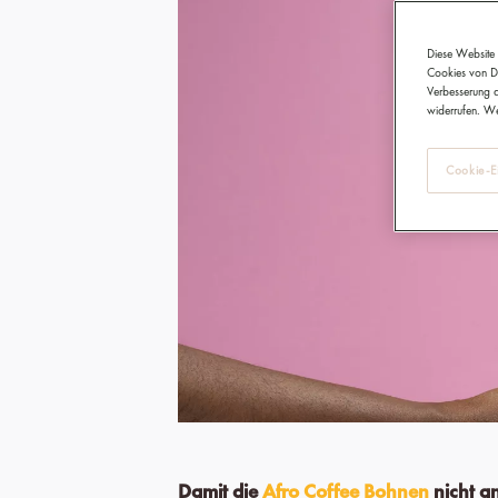
Diese Website 
Cookies von Dr
Verbesserung d
widerrufen. We
Cookie-Ei
Damit die
Afro Coffee Bohnen
nicht a