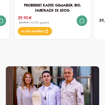
Probierset Kaffee gemahlen, Bio,
Fairtrade 3x 250g
29,90 €
Verkaufspreis:
39,
Regul
35,70 €
(16.25% gespart)
Im Abo erhältlich