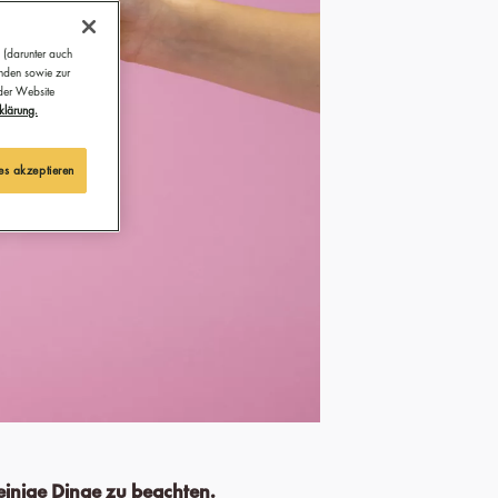
 (darunter auch
ünden sowie zur
 der Website
klärung.
es akzeptieren
einige Dinge zu beachten.