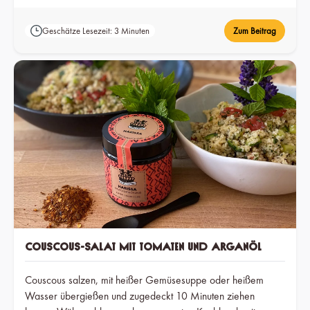
schneiden. Alles in Öl anbraten. Mit Salz, Pfeffer und Afro
Spice Cajun abschmecken. Wrap mit Sauerrahm-Dip
Geschätze Lesezeit: 3 Minuten
Zum Beitrag
bestreichen. Je nach Belieben Tomaten- und Gurkenscheiben
mittig platzieren sowie die Röstzwiebel, Hühnerstreifen und
Salat. Nach „Wrap-Wickelmethode“ einrollen.
Couscous-Salat mit Tomaten und Arganöl
Couscous salzen, mit heißer Gemüsesuppe oder heißem
Wasser übergießen und zugedeckt 10 Minuten ziehen