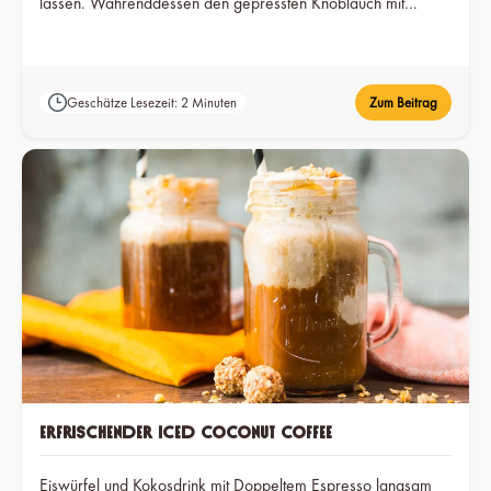
lassen. Währenddessen den gepressten Knoblauch mit
Zitronensaft und Arganöl, Afro Spice Harissa, Salz und Pfeffer
zu einem Dressing verrühren. Tomaten und Gurke in kleine
Würfel schneiden. Alle Zutaten mit den gehackten Kräutern
Geschätze Lesezeit: 2 Minuten
Zum Beitrag
und dem Dressing vermischen. Zugedeckt eine Stunde ziehen
lassen.
Erfrischender Iced Coconut Coffee
Eiswürfel und Kokosdrink mit Doppeltem Espresso langsam