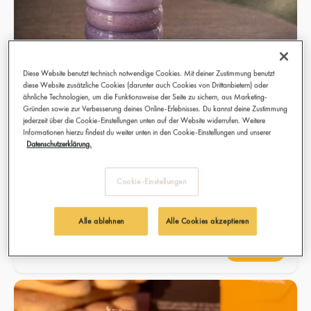
Diese Website benutzt technisch notwendige Cookies. Mit deiner Zustimmung benutzt
diese Website zusätzliche Cookies (darunter auch Cookies von Drittanbietern) oder
ähnliche Technologien, um die Funktionsweise der Seite zu sichern, aus Marketing-
Gründen sowie zur Verbesserung deines Online-Erlebnisses. Du kannst deine Zustimmung
jederzeit über die Cookie-Einstellungen unten auf der Website widerrufen. Weitere
Lavender Haze Latte
Informationen hierzu findest du weiter unten in den Cookie-Einstellungen und unserer
Datenschutzerklärung.
Das ist kein durchschnittlicher Latte. Dieses Rezept vereint
Taro, Lavendel und Afro Coffee Mild &amp; Aromatic in
Cookie-Einstellungen
einem traumhaften, aromatischen Glas.
Alle ablehnen
Alle Cookies akzeptieren
Geschätze Lesezeit: 2 Minuten
Zum Beitrag