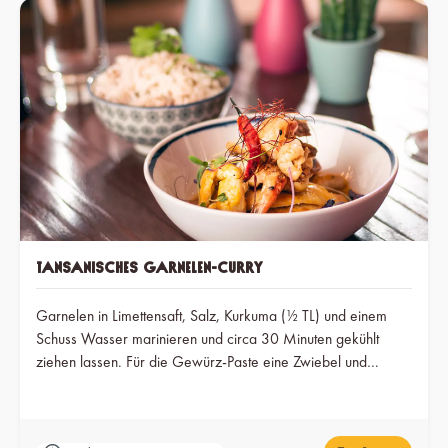
Tansanisches Garnelen-Curry
Garnelen in Limettensaft, Salz, Kurkuma (½ TL) und einem
Schuss Wasser marinieren und circa 30 Minuten gekühlt
ziehen lassen. Für die Gewürz-Paste eine Zwiebel und
Knoblauch fein schneiden, mit Afro Spice Red Curry,
Paprikapulver, Koriandersamen, Kreuzkümmel, Kurkuma (½
TL), Kokoscreme und Tamarinde zu einer Paste mit etwas