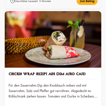
Geschätze Lesezeit: 3 Minuten
Zum Beitrag
Wasser mixen. Eine Zwiebel in Scheiben schneiden und im Öl
glasig anschwitzen. Die Gewürz-Paste hinzufügen und mit
etwas Wasser 6 bis 7 Minuten köcheln lassen bis sich das Öl
von der Oberfläche abzusetzen beginnt und die Paste sich in
ein dunkles Orange-Rot verfärbt.
Chicken Wrap (Rezept aus dem Afro Cafe)
Für den Sauerrahm-Dip den Knoblauch reiben und mit
Sauerrahm, Salz und Pfeffer gut verrühren. Abgedeckt im
Kühlschrank ziehen lassen. Tomaten und Gurke in Scheiben,
Ananas in klein würfelig und Hühnerbrüste in Streifen