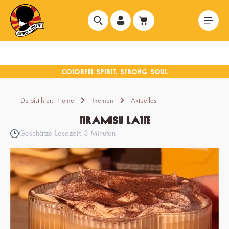
alt springen
Du bist hier:
Home
Themen
Aktuelles
Tiramisu Latte
Geschätze Lesezeit: 3 Minuten