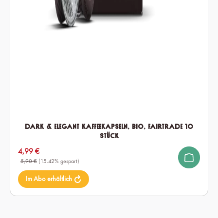
Dark & Elegant Kaffeekapseln, Bio, Fairtrade 10
Stück
Verkaufspreis:
4,99 €
5,90 €
(15.42% gespart)
Im Abo erhältlich