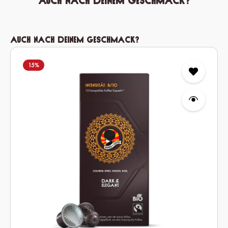
Auch nach deinem Geschmack?
Produktgalerie überspringen
Auch nach deinem Geschmack?
15
%