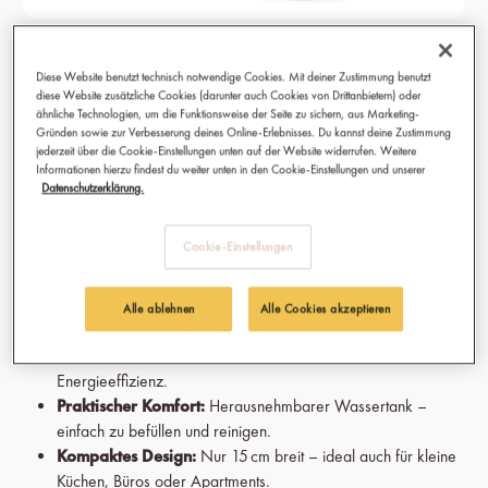
KAHAWA Capsule Machine - Chrome
Diese Website benutzt technisch notwendige Cookies. Mit deiner Zustimmung benutzt
Silver
diese Website zusätzliche Cookies (darunter auch Cookies von Drittanbietern) oder
ähnliche Technologien, um die Funktionsweise der Seite zu sichern, aus Marketing-
Schnelles Heizsystem:
Kaffeegenuss ohne Warten – die
Gründen sowie zur Verbesserung deines Online-Erlebnisses. Du kannst deine Zustimmung
jederzeit über die Cookie-Einstellungen unten auf der Website widerrufen. Weitere
Maschine erreicht die optimale Brühtemperatur in nur
Informationen hierzu findest du weiter unten in den Cookie-Einstellungen und unserer
wenigen Sekunden.
Datenschutzerklärung.
Espresso & Lungo:
Wechsel mühelos zwischen Espresso
und Lungo – für ein individuelles Kaffeeerlebnis auf
Cookie-Einstellungen
Knopfdruck
19 Bar Pumpendruck:
Der perfekte Kaffee entsteht durch
idealen Druck – für eine samtige, aromatische Crema.
Alle ablehnen
Alle Cookies akzeptieren
Automatische Abschaltung:
Nach 10 Minuten Inaktivität
schaltet sich die Maschine automatisch ab – für maximale
Energieeffizienz.
Praktischer Komfort:
Herausnehmbarer Wassertank –
einfach zu befüllen und reinigen.
Kompaktes Design:
Nur 15 cm breit – ideal auch für kleine
Küchen, Büros oder Apartments.