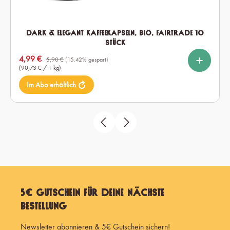
Dark & Elegant Kaffeekapseln, Bio, Fairtrade 10
Stück
%
%
%
auswählen
Kapselmenge
Verkaufspreis:
4,99 €
10
60
120
5,90 €
(15.42% gespart)
(90,73 € / 1 kg)
Im Abo erhältlich
5€ Gutschein für Deine nächste
Bestellung
Newsletter abonnieren & 5€ Gutschein sichern!