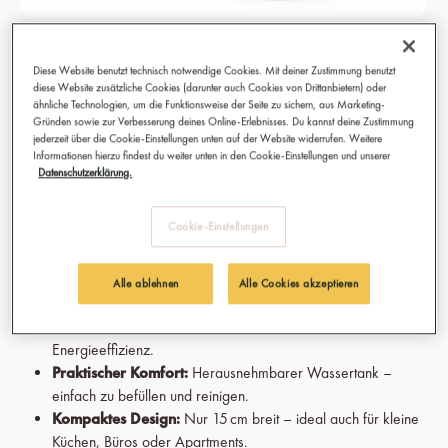
KAHAWA Capsule Machine - Savanna
Diese Website benutzt technisch notwendige Cookies. Mit deiner Zustimmung benutzt
Yellow
diese Website zusätzliche Cookies (darunter auch Cookies von Drittanbietern) oder
ähnliche Technologien, um die Funktionsweise der Seite zu sichern, aus Marketing-
Schnelles Heizsystem:
Kaffeegenuss ohne Warten – die
Gründen sowie zur Verbesserung deines Online-Erlebnisses. Du kannst deine Zustimmung
jederzeit über die Cookie-Einstellungen unten auf der Website widerrufen. Weitere
Maschine erreicht die optimale Brühtemperatur in nur
Informationen hierzu findest du weiter unten in den Cookie-Einstellungen und unserer
wenigen Sekunden.
Datenschutzerklärung.
Espresso & Lungo:
Wechsel mühelos zwischen Espresso
und Lungo – für ein individuelles Kaffeeerlebnis auf
Cookie-Einstellungen
Knopfdruck
19 Bar Pumpendruck:
Der perfekte Kaffee entsteht durch
idealen Druck – für eine samtige, aromatische Crema.
Alle ablehnen
Alle Cookies akzeptieren
Automatische Abschaltung:
Nach 10 Minuten Inaktivität
schaltet sich die Maschine automatisch ab – für maximale
Energieeffizienz.
Praktischer Komfort:
Herausnehmbarer Wassertank –
einfach zu befüllen und reinigen.
Kompaktes Design:
Nur 15 cm breit – ideal auch für kleine
Küchen, Büros oder Apartments.