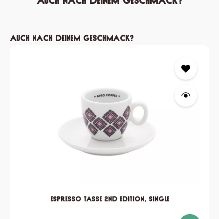
Auch nach deinem Geschmack?
Produktgalerie überspringen
Auch nach deinem Geschmack?
Espresso Tasse 2nd edition, single