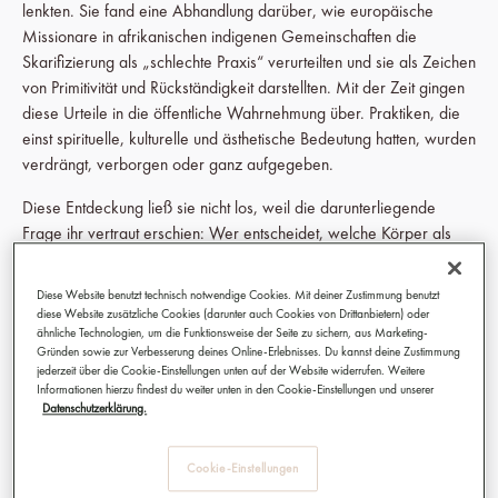
lenkten. Sie fand eine Abhandlung darüber, wie europäische
Missionare in afrikanischen indigenen Gemeinschaften die
Skarifizierung als „schlechte Praxis“ verurteilten und sie als Zeichen
von Primitivität und Rückständigkeit darstellten. Mit der Zeit gingen
diese Urteile in die öffentliche Wahrnehmung über. Praktiken, die
einst spirituelle, kulturelle und ästhetische Bedeutung hatten, wurden
verdrängt, verborgen oder ganz aufgegeben.
Diese Entdeckung ließ sie nicht los, weil die darunterliegende
Frage ihr vertraut erschien: Wer entscheidet, welche Körper als
schön gelten und welche nicht? Welche Traditionen werden
bewahrt, und welche werden ausgelöscht?
Diese Website benutzt technisch notwendige Cookies. Mit deiner Zustimmung benutzt
diese Website zusätzliche Cookies (darunter auch Cookies von Drittanbietern) oder
Ihre Recherche führte sie zu verschiedenen Gemeinschaften, in
ähnliche Technologien, um die Funktionsweise der Seite zu sichern, aus Marketing-
denen Skarifizierung bis heute existiert: zu den Suri in Äthiopien,
Gründen sowie zur Verbesserung deines Online-Erlebnisses. Du kannst deine Zustimmung
jederzeit über die Cookie-Einstellungen unten auf der Website widerrufen. Weitere
den Batammariba-Gemeinschaften in Togo und Benin sowie in die
Informationen hierzu findest du weiter unten in den Cookie-Einstellungen und unserer
Sepik-Region in Papua-Neuguinea. Was sie daran interessierte,
Datenschutzerklärung.
war nicht das Spektakel. Es war die Ernsthaftigkeit der Praxis.
Skarifizierung war in diesen Kontexten nie bloßer Schmuck. Die
Cookie-Einstellungen
Zeichen konnten Übergangsriten, Stärke, Schutz,