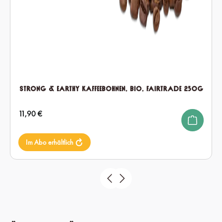
Strong & Earthy Kaffeebohnen, Bio, Fairtrade 250g
Regulärer Preis:
11,90 €
Im Abo erhältlich