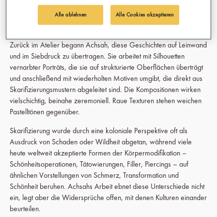
Gruppenzugehörigkeit, Spiritualität oder persönliche
Transformation bedeuten. Der Schmerz selbst wurde Teil der
Alle ablehnen
Alle Cookies akzeptieren
Bedeutung.
Zurück im Atelier begann Achsah, diese Geschichten auf Leinwand
und im Siebdruck zu übertragen. Sie arbeitet mit Silhouetten
vernarbter Porträts, die sie auf strukturierte Oberflächen überträgt
und anschließend mit wiederholten Motiven umgibt, die direkt aus
Skarifizierungsmustern abgeleitet sind. Die Kompositionen wirken
vielschichtig, beinahe zeremoniell. Raue Texturen stehen weichen
Pastelltönen gegenüber.
Skarifizierung wurde durch eine koloniale Perspektive oft als
Ausdruck von Schaden oder Wildheit abgetan, während viele
heute weltweit akzeptierte Formen der Körpermodifikation –
Schönheitsoperationen, Tätowierungen, Filler, Piercings – auf
ähnlichen Vorstellungen von Schmerz, Transformation und
Schönheit beruhen. Achsahs Arbeit ebnet diese Unterschiede nicht
ein, legt aber die Widersprüche offen, mit denen Kulturen einander
beurteilen.