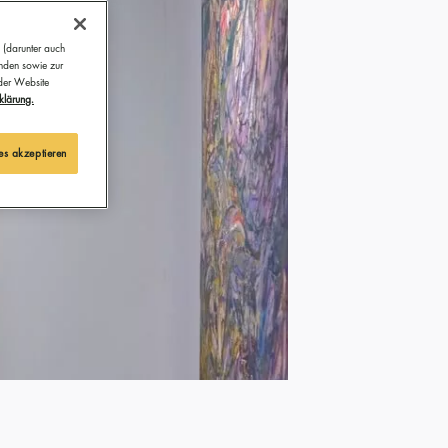
 (darunter auch
ünden sowie zur
 der Website
klärung.
es akzeptieren