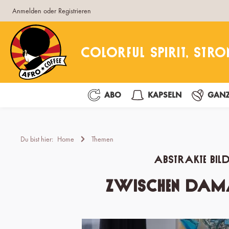
Anmelden
oder
Registrieren
pringen
Zur Hauptnavigation springen
ABO
KAPSELN
GANZ
Du bist hier:
Home
Themen
Abstrakte Bild
Zwischen Damals