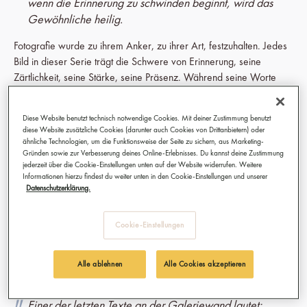
wenn die Erinnerung zu schwinden beginnt, wird das
Gewöhnliche heilig.
Fotografie wurde zu ihrem Anker, zu ihrer Art, festzuhalten. Jedes
Bild in dieser Serie trägt die Schwere von Erinnerung, seine
Zärtlichkeit, seine Stärke, seine Präsenz. Während seine Worte
verblassten, fand Nafkot eine neue Sprache in Licht und Schatten.
Diese Bilder sind ein Versuch, das zu bewahren, was bleibt – und
Diese Website benutzt technisch notwendige Cookies. Mit deiner Zustimmung benutzt
eine Trauer und Liebe zu teilen, die viele von uns nur allzu gut
diese Website zusätzliche Cookies (darunter auch Cookies von Drittanbietern) oder
kennen.
ähnliche Technologien, um die Funktionsweise der Seite zu sichern, aus Marketing-
Gründen sowie zur Verbesserung deines Online-Erlebnisses. Du kannst deine Zustimmung
jederzeit über die Cookie-Einstellungen unten auf der Website widerrufen. Weitere
Die Eröffnung dieser Ausstellung in
Studio 11
war für Nafkot mehr
Informationen hierzu findest du weiter unten in den Cookie-Einstellungen und unserer
als ein künstlerischer Meilenstein; sie war ein zutiefst heilender
Datenschutzerklärung.
Prozess. Besucherinnen und Besucher kamen in der Erwartung, die
Geschichte eines anderen Menschen zu sehen, doch viele gingen
Cookie-Einstellungen
mit Gedanken an ihre eigene zurück. Sie verweilten lange vor den
Fotografien, Tränen traten leise in ihre Augen, Erinnerungen an ihre
eigenen Eltern, Großeltern, geliebten Menschen stiegen auf. Das
Alle ablehnen
Alle Cookies akzeptieren
Unausgesprochene wurde geteilt.
Einer der letzten Texte an der Galeriewand lautet: