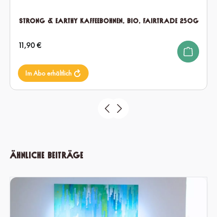
Strong & Earthy Kaffeebohnen, Bio, Fairtrade 250g
Regulärer Preis:
11,90 €
Im Abo erhältlich
Ähnliche Beiträge