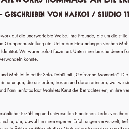
- geschrieben von Nafkot / Studio 11
work auf die unerwartetste Weise. Ihre Freunde, die um die stille B
e Gruppenausstellung ein. Unter den Einsendungen stachen Mahil
entität. Wir waren sofort fasziniert. Unter ihrer bescheidenen Fa
 verwandeln konnte.
nd Mahilet feiert ihr Solo-Debüt mit „Gefrorene Momente“. Die Au
rinnerungen, die uns erden, trösten und daran erinnern, wer wir 
d Familienfotos lädt Mahilets Kunst die Betrachter ein, in ihre
rsönlicher Erzählung und universellen Emotionen. Jedes von ihr au
hichte, die, obwohl in ihren eigenen Erfahrungen verwurzelt, tief 
ns in Äthiopien fühlt sich diese Verbindung besonders ergreifend a