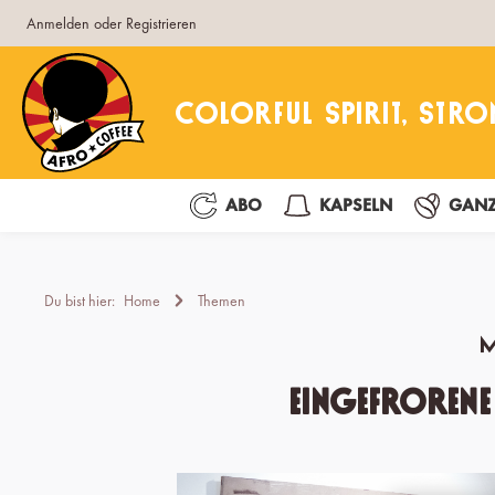
Anmelden
oder
Registrieren
pringen
Zur Hauptnavigation springen
ABO
KAPSELN
GANZ
Du bist hier:
Home
Themen
M
Eingefrorene