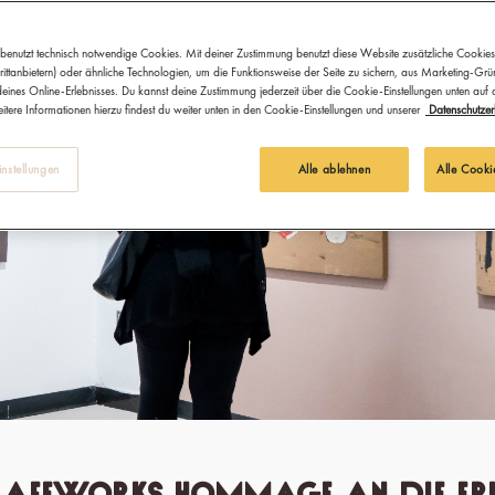
benutzt technisch notwendige Cookies. Mit deiner Zustimmung benutzt diese Website zusätzliche Cookies
ittanbietern) oder ähnliche Technologien, um die Funktionsweise der Seite zu sichern, aus Marketing-Gr
eines Online-Erlebnisses. Du kannst deine Zustimmung jederzeit über die Cookie-Einstellungen unten auf
itere Informationen hierzu findest du weiter unten in den Cookie-Einstellungen und unserer
Datenschutzer
nstellungen
Alle ablehnen
Alle Cooki
 Afeworks Hommage an die Er