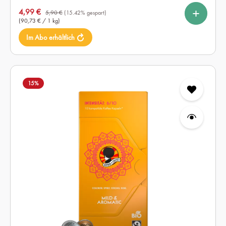
%
%
%
auswählen
Kapselmenge
Verkaufspreis:
4,99 €
10
60
120
5,90 €
(15.42% gespart)
(90,73 € / 1 kg)
Im Abo erhältlich
15
%