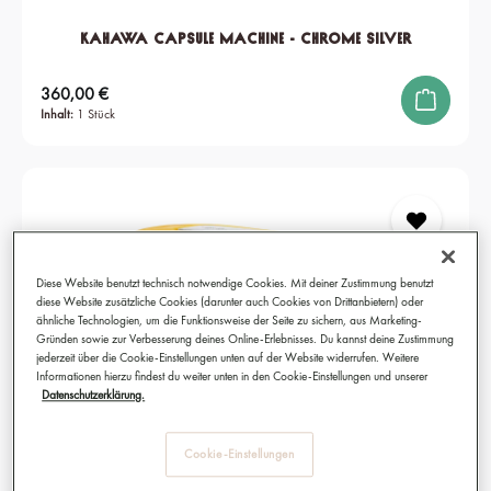
KAHAWA Capsule Machine - Chrome Silver
Regulärer Preis:
360,00 €
Inhalt:
1 Stück
Diese Website benutzt technisch notwendige Cookies. Mit deiner Zustimmung benutzt
diese Website zusätzliche Cookies (darunter auch Cookies von Drittanbietern) oder
ähnliche Technologien, um die Funktionsweise der Seite zu sichern, aus Marketing-
Gründen sowie zur Verbesserung deines Online-Erlebnisses. Du kannst deine Zustimmung
jederzeit über die Cookie-Einstellungen unten auf der Website widerrufen. Weitere
Informationen hierzu findest du weiter unten in den Cookie-Einstellungen und unserer
Datenschutzerklärung.
Cookie-Einstellungen