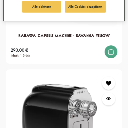
Alle ablehnen
Alle Cookies akzeptieren
KAHAWA Capsule Machine - Savanna Yellow
Regulärer Preis:
290,00 €
Inhalt:
1 Stück