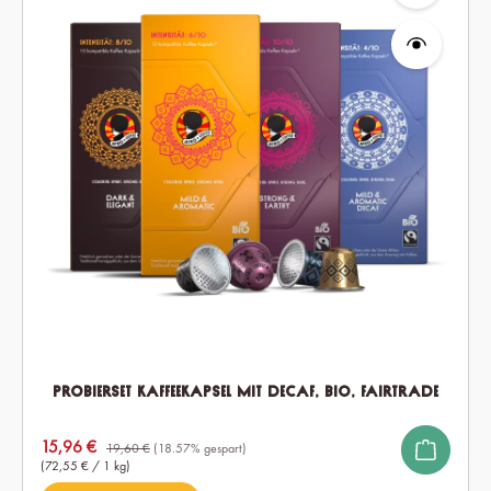
Probierset Kaffeekapsel mit Decaf, Bio, Fairtrade
Verkaufspreis:
15,96 €
19,60 €
(18.57% gespart)
(72,55 € / 1 kg)