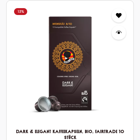
15
%
Verwandle Deine Afro Coffee Kapseln in erfrischenden Iced
Coffee und sichere Dir jetzt
20% auf ausgewählte Kapsel 12-
Packs!
*Der Rabatt wird direkt im Warenkorb angewendet und ist nicht mit anderen Aktionen
und Rabatten kombinierbar.
Jetzt kaufen
Dark & Elegant Kaffeekapseln, Bio, Fairtrade 10
Stück