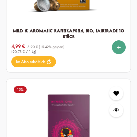
Mild & Aromatic Kaffeekapseln, Bio, Fairtrade 10
Stück
%
%
%
auswählen
Kapselmenge
Verkaufspreis:
4,99 €
10
60
120
5,90 €
(15.42% gespart)
(90,73 € / 1 kg)
Im Abo erhältlich
15
%