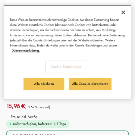
Probierset Kaffeekapsel mit Decaf, Bio,
Diese Website benutzt technisch notwendige Cookies. Mit deiner Zustimmung benutzt
Fairtrade
diese Website zusätzliche Cookies (darunter auch Cookies von Drittanbietern) oder
ähnliche Technologien, um die Funktionsweise der Seite zu sichern, aus Marketing-
Gründen sowie zur Verbesserung deines Online-Erlebnisses. Du kannst deine Zustimmung
Premium-Kaffee für Kapselmaschinen – Nespresso®*
jederzeit über die Cookie-Einstellungen unten auf der Website widerrufen. Weitere
kompatibel
Informationen hierzu findest du weiter unten in den Cookie-Einstellungen und unserer
Bestens geeignet für Espresso, Verlängerter, Cappuccino,
Datenschutzerklärung.
Caffè Americano, Café Crème und Caffè Latte
Anbau: 100 % Bio & Fairtrade aus Äthiopien und Tansania
Cookie-Einstellungen
Sorten: 100% Arabica Bohnen, Robusta & Arabica
Mischungen
Intensität: 04/10 - 10/10
Alle ablehnen
Alle Cookies akzeptieren
15,96 €
(18.57% gespart)
Preise inkl. MwSt.
Sofort verfügbar, Lieferzeit: 1-3 Tage