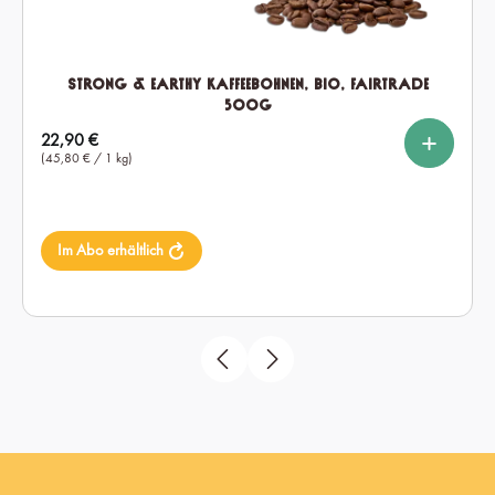
Strong & Earthy Kaffeebohnen, Bio, Fairtrade
500g
%
%
auswählen
Setmenge
Regulärer Preis:
22,90 €
1x
2x
6x
(45,80 € / 1 kg)
Im Abo erhältlich