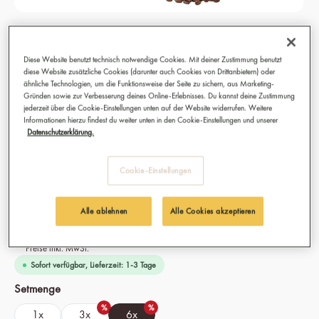
Strong & Earthy Kaffeebohnen, Bio,
Fairtrade 6x 250g
Diese Website benutzt technisch notwendige Cookies. Mit deiner Zustimmung benutzt
diese Website zusätzliche Cookies (darunter auch Cookies von Drittanbietern) oder
Bester Kaffee für Espresso, Ristretto, Cappuccino, Caffè Latte
ähnliche Technologien, um die Funktionsweise der Seite zu sichern, aus Marketing-
Gründen sowie zur Verbesserung deines Online-Erlebnisses. Du kannst deine Zustimmung
und Caffè Americano
jederzeit über die Cookie-Einstellungen unten auf der Website widerrufen. Weitere
Bestens geeignet für Vollautomat, Siebträgermaschine,
Informationen hierzu findest du weiter unten in den Cookie-Einstellungen und unserer
Datenschutzerklärung.
Filterkaffee, French Press und Espressokocher
Anbau: 100 % Bio & Fairtrade aus Tansania und Äthiopien
Sorte: Arabica und Robusta Mischung
Cookie-Einstellungen
Intensität: 10/10
Alle ablehnen
Alle Cookies akzeptieren
62,40 €
(12.61% gespart)
Preise inkl. MwSt.
Sofort verfügbar, Lieferzeit: 1-3 Tage
auswählen
Setmenge
%
%
1x
3x
6x