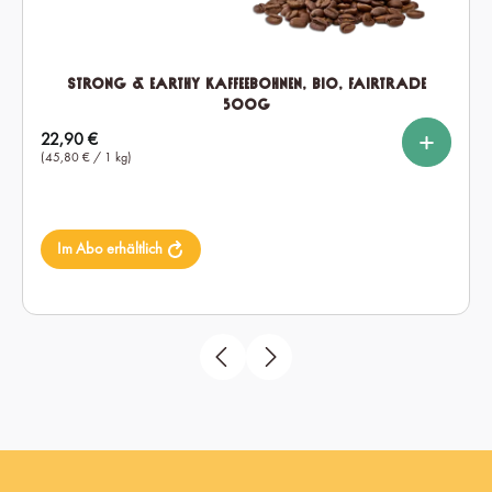
Strong & Earthy Kaffeebohnen, Bio, Fairtrade
500g
%
%
auswählen
Setmenge
Regulärer Preis:
22,90 €
1x
2x
6x
(45,80 € / 1 kg)
Im Abo erhältlich