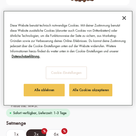
Strong & Earthy Kaffeebohnen, Bio,
Fairtrade 3x 250g
Diese Website benutzt technisch notwendige Cookies. Mit deiner Zustimmung benutzt
diese Website zusätzliche Cookies (darunter auch Cookies von Drittanbietern) oder
Bester Kaffee für Espresso, Ristretto, Cappuccino, Caffè Latte
ähnliche Technologien, um die Funktionsweise der Seite zu sichern, aus Marketing-
Gründen sowie zur Verbesserung deines Online-Erlebnisses. Du kannst deine Zustimmung
und Caffè Americano
jederzeit über die Cookie-Einstellungen unten auf der Website widerrufen. Weitere
Bestens geeignet für Vollautomat, Siebträgermaschine,
Informationen hierzu findest du weiter unten in den Cookie-Einstellungen und unserer
Datenschutzerklärung.
Filterkaffee, French Press und Espressokocher
Anbau: 100 % Bio & Fairtrade aus Tansania und Äthiopien
Sorte: Arabica und Robusta Mischung
Cookie-Einstellungen
Intensität: 10/10
Alle ablehnen
Alle Cookies akzeptieren
32,40 €
(9.24% gespart)
Preise inkl. MwSt.
Sofort verfügbar, Lieferzeit: 1-3 Tage
auswählen
Setmenge
%
%
1x
3x
6x