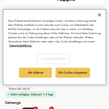
Dark & Elegant Kaffeebohnen, Bio,
Fairtrade 3x 250g
Diese Website benutzt technisch notwendige Cookies. Mit deiner Zustimmung benutzt
diese Website zusätzliche Cookies (darunter auch Cookies von Drittanbietern) oder
Beste Kaffeebohnen für Vollautomat, Siebträgermaschine,
ähnliche Technologien, um die Funktionsweise der Seite zu sichern, aus Marketing-
Gründen sowie zur Verbesserung deines Online-Erlebnisses. Du kannst deine Zustimmung
Filterkaffee, French Press, Espresso Kocher
jederzeit über die Cookie-Einstellungen unten auf der Website widerrufen. Weitere
Bestens geeignet für Espresso, Verlängerter, Cappuccino,
Informationen hierzu findest du weiter unten in den Cookie-Einstellungen und unserer
Caffè Americano, Café Crème und Caffè Latte
Datenschutzerklärung.
Anbau: 100 % Bio & Fairtrade aus Äthiopien
Sorte: 100% Arabica Bohnen
Cookie-Einstellungen
Intensität: 08/10
Alle ablehnen
Alle Cookies akzeptieren
32,40 €
(9.24% gespart)
Preise inkl. MwSt.
Sofort verfügbar, Lieferzeit: 1-3 Tage
auswählen
Setmenge