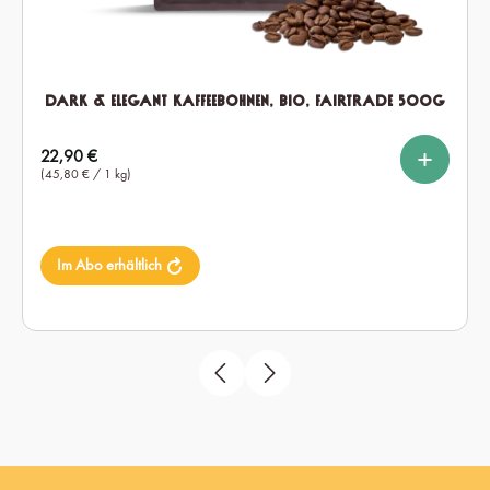
Dark & Elegant Kaffeebohnen, Bio, Fairtrade 500g
%
%
auswählen
Setmenge
Regulärer Preis:
22,90 €
1x
2x
6x
(45,80 € / 1 kg)
Im Abo erhältlich