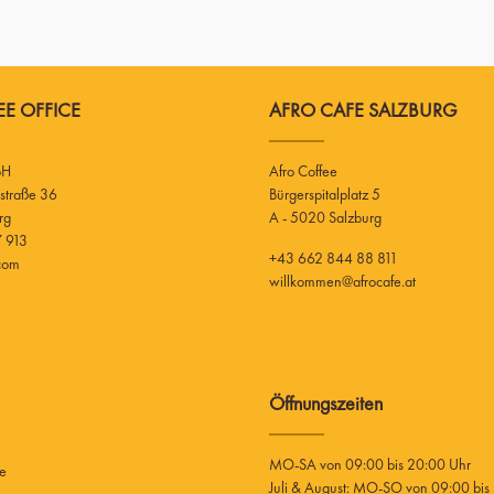
E OFFICE
AFRO CAFE SALZBURG
bH
Afro Coffee
Bürgerspitalplatz 5
rg
A - 5020 Salzburg
 913
+43 662 844 88 811
.com
willkommen@afrocafe.at
Öffnungszeiten
MO-SA von 09:00 bis 20:00 Uhr
ee
Juli & August: MO-SO von 09:00 bis