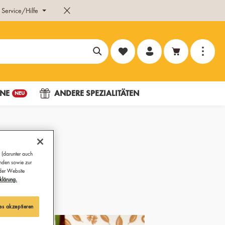
Service/Hilfe
Du hast 0 Produkte auf dem Merk
NE
ANDERE SPEZIALITÄTEN
NEU
 (darunter auch
ünden sowie zur
 der Website
klärung.
es akzeptieren