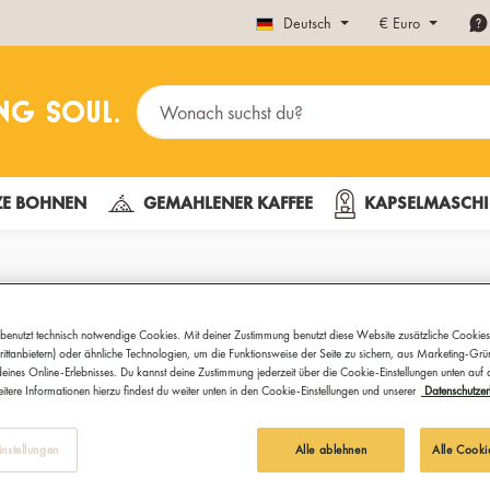
Deutsch
€
Euro
E BOHNEN
GEMAHLENER KAFFEE
KAPSELMASCHI
Teewissen, Tipp
benutzt technisch notwendige Cookies. Mit deiner Zustimmung benutzt diese Website zusätzliche Cookies
ittanbietern) oder ähnliche Technologien, um die Funktionsweise der Seite zu sichern, aus Marketing-Gr
eines Online-Erlebnisses. Du kannst deine Zustimmung jederzeit über die Cookie-Einstellungen unten auf
Tee richtig aufbewahren
itere Informationen hierzu findest du weiter unten in den Cookie-Einstellungen und unserer
Datenschutzer
Geschätze Lesezeit: 2 Minuten
nstellungen
Alle ablehnen
Alle Cooki