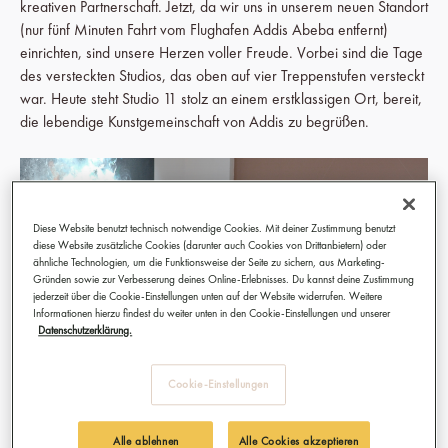
kreativen Partnerschaft. Jetzt, da wir uns in unserem neuen Standort
(nur fünf Minuten Fahrt vom Flughafen Addis Abeba entfernt)
einrichten, sind unsere Herzen voller Freude. Vorbei sind die Tage
des versteckten Studios, das oben auf vier Treppenstufen versteckt
war. Heute steht Studio 11 stolz an einem erstklassigen Ort, bereit,
die lebendige Kunstgemeinschaft von Addis zu begrüßen.
Diese Website benutzt technisch notwendige Cookies. Mit deiner Zustimmung benutzt
diese Website zusätzliche Cookies (darunter auch Cookies von Drittanbietern) oder
ähnliche Technologien, um die Funktionsweise der Seite zu sichern, aus Marketing-
Gründen sowie zur Verbesserung deines Online-Erlebnisses. Du kannst deine Zustimmung
jederzeit über die Cookie-Einstellungen unten auf der Website widerrufen. Weitere
Informationen hierzu findest du weiter unten in den Cookie-Einstellungen und unserer
Datenschutzerklärung.
Cookie-Einstellungen
Aber lass uns einen Schritt zurückgehen, zu dem Moment, als alles
Alle ablehnen
Alle Cookies akzeptieren