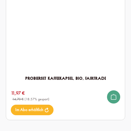
Probierset Kaffeekapsel, Bio, Fairtrade
Verkaufspreis:
11,97 €
14,70 €
(18.57% gespart)
Im Abo erhältlich