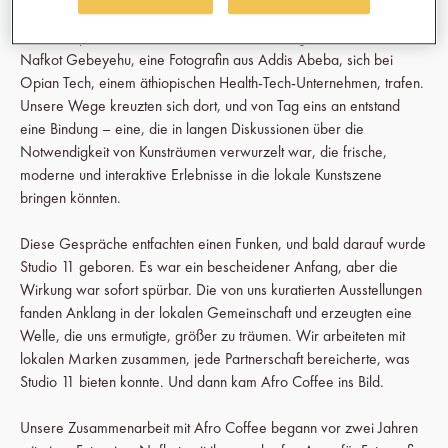
begann. Es war 2021, während des Lockdowns, als Zion Yaynu,
eine äthiopische Malerin, die in Australien aufgewachsen ist, und
Nafkot Gebeyehu, eine Fotografin aus Addis Abeba, sich bei
Opian Tech, einem äthiopischen Health-Tech-Unternehmen, trafen.
Unsere Wege kreuzten sich dort, und von Tag eins an entstand
eine Bindung – eine, die in langen Diskussionen über die
Notwendigkeit von Kunsträumen verwurzelt war, die frische,
moderne und interaktive Erlebnisse in die lokale Kunstszene
bringen könnten.
Diese Gespräche entfachten einen Funken, und bald darauf wurde
Studio 11 geboren. Es war ein bescheidener Anfang, aber die
Wirkung war sofort spürbar. Die von uns kuratierten Ausstellungen
fanden Anklang in der lokalen Gemeinschaft und erzeugten eine
Welle, die uns ermutigte, größer zu träumen. Wir arbeiteten mit
lokalen Marken zusammen, jede Partnerschaft bereicherte, was
Studio 11 bieten konnte. Und dann kam Afro Coffee ins Bild.
Unsere Zusammenarbeit mit Afro Coffee begann vor zwei Jahren