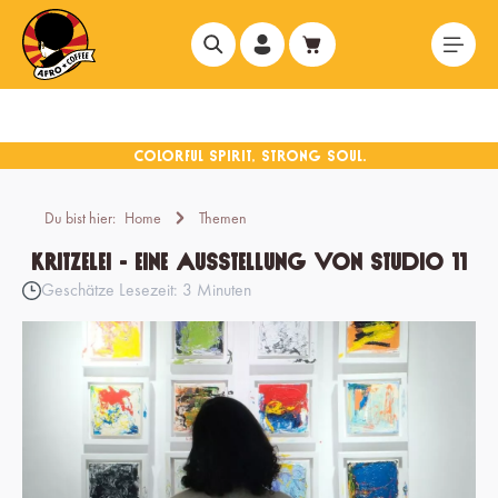
alt springen
Du bist hier:
Home
Themen
Kritzelei - Eine Ausstellung von Studio 11
Geschätze Lesezeit: 3 Minuten