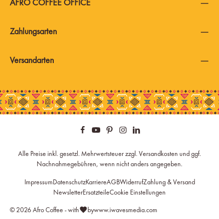
AFRO COFFEE OFFICE
Zahlungsarten
Versandarten
Alle Preise inkl. gesetzl. Mehrwertsteuer zzgl.
Versandkosten
und ggf.
Nachnahmegebühren, wenn nicht anders angegeben.
Impressum
Datenschutz
Karriere
AGB
Widerruf
Zahlung & Versand
Newsletter
Ersatzteile
Cookie Einstellungen
© 2026 Afro Coffee - with
by
www.iwavesmedia.com