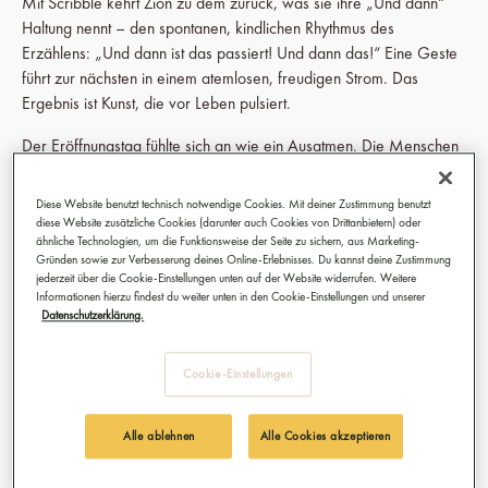
Mit Scribble kehrt Zion zu dem zurück, was sie ihre „Und dann“
Haltung nennt – den spontanen, kindlichen Rhythmus des
Erzählens: „Und dann ist das passiert! Und dann das!“ Eine Geste
führt zur nächsten in einem atemlosen, freudigen Strom. Das
Ergebnis ist Kunst, die vor Leben pulsiert.
Der Eröffnungstag fühlte sich an wie ein Ausatmen. Die Menschen
traten in die Galerie und wurden sofort weicher. Manche
lächelten. Andere standen lange still und nahmen das Chaos und
Diese Website benutzt technisch notwendige Cookies. Mit deiner Zustimmung benutzt
die Schönheit in sich auf.
diese Website zusätzliche Cookies (darunter auch Cookies von Drittanbietern) oder
ähnliche Technologien, um die Funktionsweise der Seite zu sichern, aus Marketing-
Gründen sowie zur Verbesserung deines Online-Erlebnisses. Du kannst deine Zustimmung
jederzeit über die Cookie-Einstellungen unten auf der Website widerrufen. Weitere
Informationen hierzu findest du weiter unten in den Cookie-Einstellungen und unserer
Datenschutzerklärung.
Cookie-Einstellungen
Alle ablehnen
Alle Cookies akzeptieren