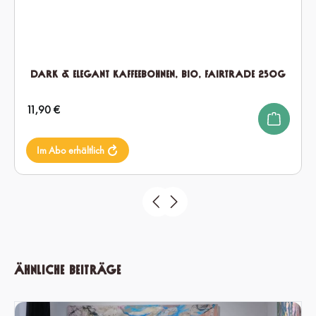
Dark & Elegant Kaffeebohnen, Bio, Fairtrade 250g
Regulärer Preis:
11,90 €
Im Abo erhältlich
Ähnliche Beiträge