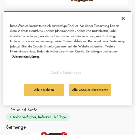
Mild & Aromatic Kaffeebohnen, Bio,
Fairtrade 6x 250g
Diese Website benutzt technisch notwendige Cookies. Mit deiner Zustimmung benutzt
diese Website zusätzliche Cookies (darunter auch Cookies von Drittanbietern) oder
Beste Kaffeebohnen für Siebträgermaschine, Vollautomat,
ähnliche Technologien, um die Funktionsweise der Seite zu sichern, aus Marketing-
Gründen sowie zur Verbesserung deines Online-Erlebnisses. Du kannst deine Zustimmung
Filterkaffee, French Press und Espressokocher
jederzeit über die Cookie-Einstellungen unten auf der Website widerrufen. Weitere
Bestens geeignet für Café Crème, Verlängerter, Cappuccino,
Informationen hierzu findest du weiter unten in den Cookie-Einstellungen und unserer
Caffè Americano und Caffè Latte
Datenschutzerklärung.
Anbau: 100 % Bio & Fairtrade aus Äthiopien und Tansania
Sorte: Arabica & Robusta Mischung
Cookie-Einstellungen
Intensität: 06/10"
Alle ablehnen
Alle Cookies akzeptieren
62,40 €
(12.61% gespart)
Preise inkl. MwSt.
Sofort verfügbar, Lieferzeit: 1-3 Tage
auswählen
Setmenge