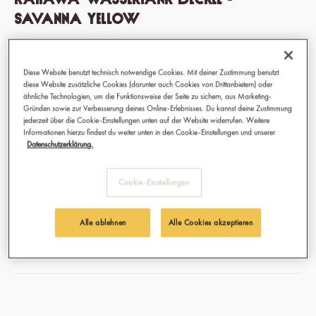
Savanna Yellow
Verschließt den Wassertank sicher und schützt vor
Verschütten und Verunreinigung.
Diese Website benutzt technisch notwendige Cookies. Mit deiner Zustimmung benutzt
In allen vier Farbvarianten erhältlich - abgestimmt auf Deine
diese Website zusätzliche Cookies (darunter auch Cookies von Drittanbietern) oder
Kapselmaschine.
ähnliche Technologien, um die Funktionsweise der Seite zu sichern, aus Marketing-
Gründen sowie zur Verbesserung deines Online-Erlebnisses. Du kannst deine Zustimmung
jederzeit über die Cookie-Einstellungen unten auf der Website widerrufen. Weitere
12,90 €
Informationen hierzu findest du weiter unten in den Cookie-Einstellungen und unserer
Datenschutzerklärung.
Preise inkl. MwSt.
Sofort verfügbar, Lieferzeit: 1-3 Tage
Cookie-Einstellungen
auswählen
Farben
Alle ablehnen
Alle Cookies akzeptieren
Chrome Silver
Espresso Black
Ivory White
Savanna Yellow