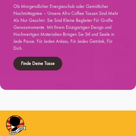
Ob Morgendlicher Energieschub oder Gemütlicher
Nachmittagstee – Unsere Afro Coffee Tassen Sind Mehr
Als Nur Geschirr. Sie Sind Kleine Begleiter Für Große
Genussmomente. Mit Ihrem Einzigartigen Design und
Hochwertigen Materialien Bringen Sie Stil und Seele in
Jede Pause. Für Jeden Anlass, Für Jedes Getränk, Für
Dich.
Finde Deine Tasse