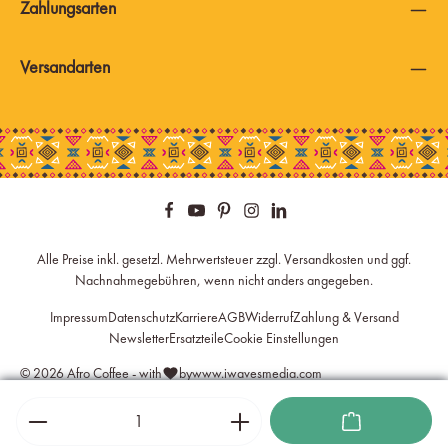
Zahlungsarten
Versandarten
Alle Preise inkl. gesetzl. Mehrwertsteuer zzgl.
Versandkosten
und ggf.
Nachnahmegebühren, wenn nicht anders angegeben.
Impressum
Datenschutz
Karriere
AGB
Widerruf
Zahlung & Versand
Newsletter
Ersatzteile
Cookie Einstellungen
© 2026 Afro Coffee - with
by
www.iwavesmedia.com
Produkt Anzahl: Gib den gewünschten Wert ein oder benutze