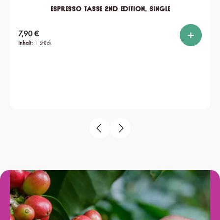
Espresso Tasse 2nd edition, single
Regulärer Preis:
7,90 €
Inhalt:
1 Stück