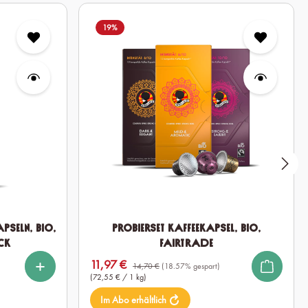
19
%
pseln, Bio,
Probierset Kaffeekapsel, Bio,
ck
Fairtrade
%
len
11,97 €
Verkaufspreis:
14,70 €
(18.57% gespart)
(72,55 € / 1 kg)
Im Abo erhältlich