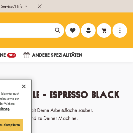
Service/Hilfe
Du hast 0 Produkte auf dem Merk
NE
ANDERE SPEZIALITÄTEN
NEU
fschale - Espresso Black
 (darunter auch
ünden sowie zur
 der Website
klärung.
igkeit auf und hält Deine Arbeitsfläche sauber.
 erhältlich - passend zu Deiner Machine.
es akzeptieren