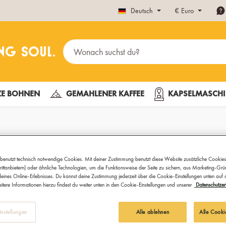
Deutsch
€
Euro
E BOHNEN
GEMAHLENER KAFFEE
KAPSELMASCHI
KAHAWA Trop
benutzt technisch notwendige Cookies. Mit deiner Zustimmung benutzt diese Website zusätzliche Cookies
ittanbietern) oder ähnliche Technologien, um die Funktionsweise der Seite zu sichern, aus Marketing-Gr
eines Online-Erlebnisses. Du kannst deine Zustimmung jederzeit über die Cookie-Einstellungen unten auf
itere Informationen hierzu findest du weiter unten in den Cookie-Einstellungen und unserer
Datenschutzer
Fängt überschüssige Flüss
In vier stilvollen Farben
nstellungen
Alle ablehnen
Alle Cooki