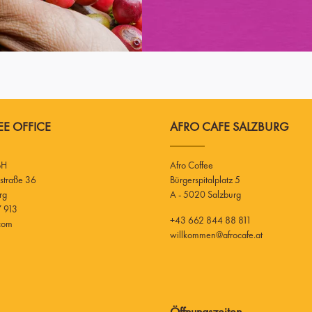
E OFFICE
AFRO CAFE SALZBURG
bH
Afro Coffee
Bürgerspitalplatz 5
rg
A - 5020 Salzburg
 913
+43 662 844 88 811
.com
willkommen@afrocafe.at
Öffnungszeiten