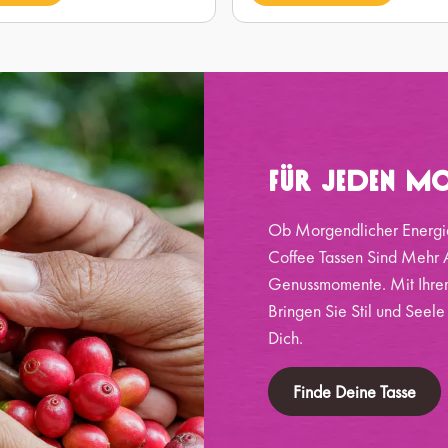
Für Jeden Mo
Ob Morgendlicher Energi
Coffee Tassen Sind Mehr A
Genussmomente. Mit Ihrem
Bringen Sie Stil und Seele
Dich.
Finde Deine Tasse