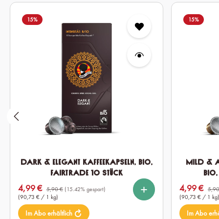
Produktgalerie überspringen
15
%
15
%
Dark & Elegant Kaffeekapseln, Bio,
Mild & A
Fairtrade 10 Stück
Bio,
%
%
%
%
auswählen
Kapselmenge
Kapselm
4,99 €
4,99 €
Verkaufspreis:
Verkaufspreis:
10
60
120
10
5,90 €
(15.42% gespart)
5,90
(90,73 € / 1 kg)
(90,73 € / 1 kg
Im Abo erhältlich
Im Abo erhä