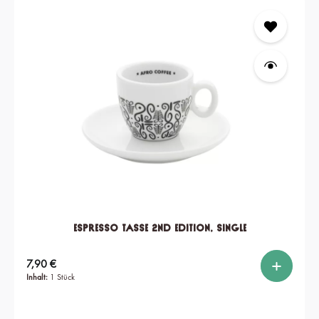
Espresso Tasse 2nd edition, single
Regulärer Preis:
7,90 €
Inhalt:
1 Stück