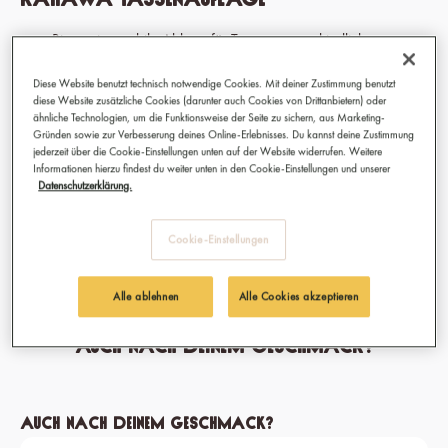
Bietet eine stabile Ablage für Tassen unterschiedlicher
Größen beim Brühen.
Universelles Chrom-Design - passt perfekt zu allen Kahawa
Diese Website benutzt technisch notwendige Cookies. Mit deiner Zustimmung benutzt
diese Website zusätzliche Cookies (darunter auch Cookies von Drittanbietern) oder
Capsule Machines.
ähnliche Technologien, um die Funktionsweise der Seite zu sichern, aus Marketing-
Gründen sowie zur Verbesserung deines Online-Erlebnisses. Du kannst deine Zustimmung
jederzeit über die Cookie-Einstellungen unten auf der Website widerrufen. Weitere
12,90 €
Informationen hierzu findest du weiter unten in den Cookie-Einstellungen und unserer
Datenschutzerklärung.
Preise inkl. MwSt.
Sofort verfügbar, Lieferzeit: 1-3 Tage
Cookie-Einstellungen
Alle ablehnen
Alle Cookies akzeptieren
Auch nach deinem Geschmack?
Produktgalerie überspringen
Auch nach deinem Geschmack?