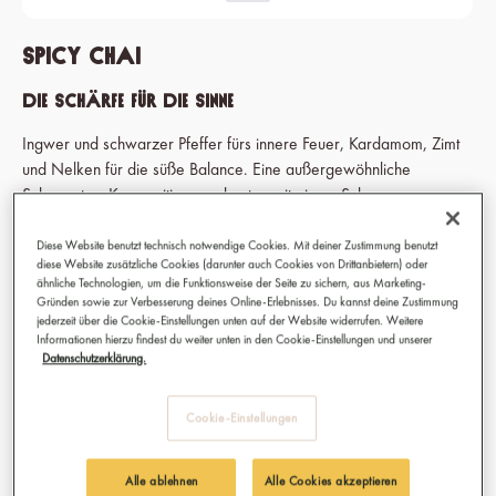
Spicy Chai
Die Schärfe für die Sinne
Ingwer und schwarzer Pfeffer fürs innere Feuer, Kardamom, Zimt
und Nelken für die süße Balance. Eine außergewöhnliche
Schwarztee-Komposition, am besten mit einem Schuss
Milch(alternative) und Honig serviert, das ist unser Spicy Chai.
Diese Website benutzt technisch notwendige Cookies. Mit deiner Zustimmung benutzt
*Aufgrund einer aktuellen Layout-Umstellung können Darstellung
diese Website zusätzliche Cookies (darunter auch Cookies von Drittanbietern) oder
ähnliche Technologien, um die Funktionsweise der Seite zu sichern, aus Marketing-
und finales Produkt voneinander abweichen, das Produkt ist
Gründen sowie zur Verbesserung deines Online-Erlebnisses. Du kannst deine Zustimmung
unverändert.
jederzeit über die Cookie-Einstellungen unten auf der Website widerrufen. Weitere
Informationen hierzu findest du weiter unten in den Cookie-Einstellungen und unserer
Datenschutzerklärung.
29,90 €
Cookie-Einstellungen
Preise inkl. MwSt.
Sofort verfügbar, Lieferzeit: 1-3 Tage
Alle ablehnen
Alle Cookies akzeptieren
auswählen
Kategorie