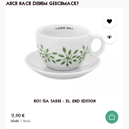
Produktgalerie überspringen
Auch nach deinem Geschmack?
Hot Tea Tasse - XL, 2nd edition
Regulärer Preis:
11,90 €
Inhalt:
1 Stück