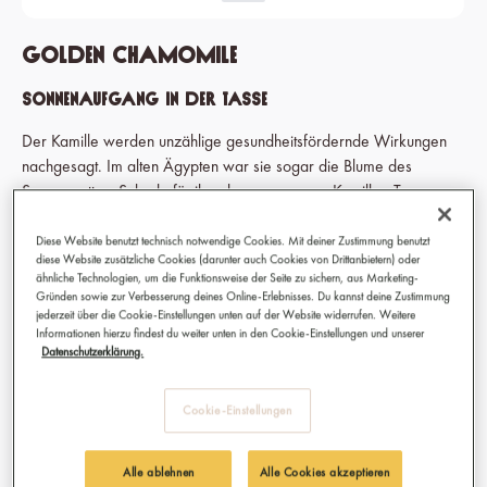
Golden Chamomile
Sonnenaufgang in der Tasse
Der Kamille werden unzählige gesundheitsfördernde Wirkungen
nachgesagt. Im alten Ägypten war sie sogar die Blume des
Sonnengottes. Schade für ihn, dass es unseren Kamillen-Tee
damals noch nicht gab.
Diese Website benutzt technisch notwendige Cookies. Mit deiner Zustimmung benutzt
*Aufgrund einer aktuellen Layout-Umstellung können Darstellung
diese Website zusätzliche Cookies (darunter auch Cookies von Drittanbietern) oder
ähnliche Technologien, um die Funktionsweise der Seite zu sichern, aus Marketing-
und finales Produkt voneinander abweichen, das Produkt ist
Gründen sowie zur Verbesserung deines Online-Erlebnisses. Du kannst deine Zustimmung
unverändert.
jederzeit über die Cookie-Einstellungen unten auf der Website widerrufen. Weitere
Informationen hierzu findest du weiter unten in den Cookie-Einstellungen und unserer
Datenschutzerklärung.
15,90 €
Cookie-Einstellungen
Preise inkl. MwSt.
Sofort verfügbar, Lieferzeit: 1-3 Tage
Alle ablehnen
Alle Cookies akzeptieren
auswählen
Kategorie