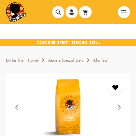
alt springen
Du bist hier:
Home
Andere Spezialitäten
Afro Tea
Bildergalerie überspringen