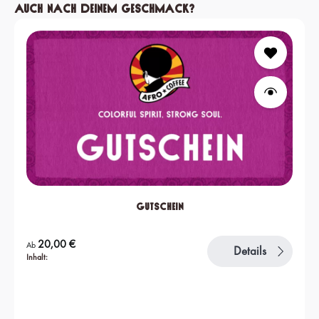
Produktgalerie überspringen
Auch nach deinem Geschmack?
Gutschein
Regulärer Preis:
20,00 €
Ab
Details
Inhalt: