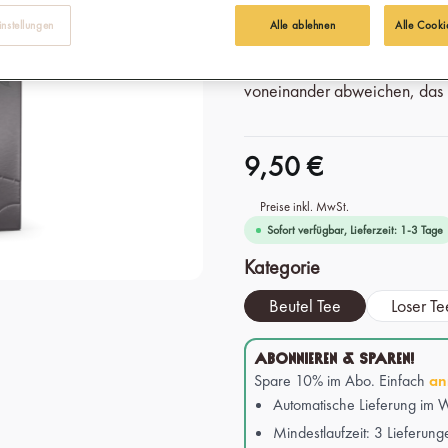
bist. Den besseren Schwarzte
nstellungen
Alle ablehnen
Alle Cooki
*Aufgrund einer aktuellen Lay
voneinander abweichen, das P
9,50 €
Preise inkl. MwSt.
Sofort verfügbar, Lieferzeit: 1-3 Tage
auswählen
Kategorie
Beutel Tee
Loser Te
ABONNIEREN & SPAREN!
Spare 10% im Abo. Einfach
an
Automatische Lieferung im W
Mindestlaufzeit: 3 Lieferung