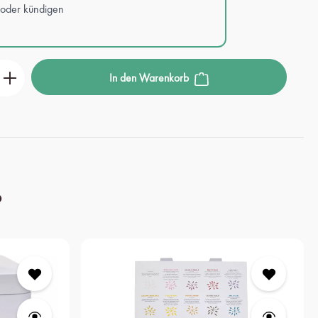
 oder kündigen
den gewünschten Wert ein oder benutze die Scha
In den Warenkorb
?