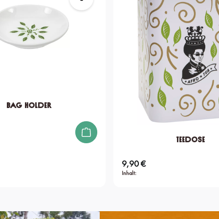
Bag Holder
Teedose
9,90 €
Regulärer Preis:
Inhalt: