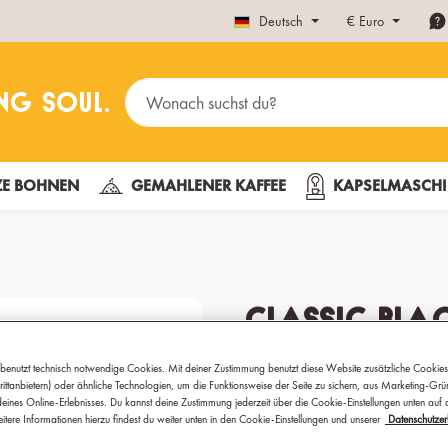
Deutsch
€
Euro
E BOHNEN
GEMAHLENER KAFFEE
KAPSELMASCHI
Classic Bla
Mehr als Schwarzte
benutzt technisch notwendige Cookies. Mit deiner Zustimmung benutzt diese Website zusätzliche Cookies
ittanbietern) oder ähnliche Technologien, um die Funktionsweise der Seite zu sichern, aus Marketing-Gr
eines Online-Erlebnisses. Du kannst deine Zustimmung jederzeit über die Cookie-Einstellungen unten auf
Schwarztee ist Schwarztee? D
itere Informationen hierzu findest du weiter unten in den Cookie-Einstellungen und unserer
Datenschutzer
hast. Die Rarität aus Ostafri