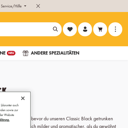
Service/Hilfe
Du hast 0 Produkte auf dem Merk
NE
ANDERE SPEZIALITÄTEN
NEU
ck
e
 (darunter auch
ünden sowie zur
 der Website
as dachtest du, bevor du unseren Classic Black getrunken
klärung.
ka schmeckt zugleich milder und aromatischer, als du gewöhnt