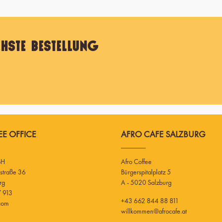
hste Bestellung
E OFFICE
AFRO CAFE SALZBURG
bH
Afro Coffee
Bürgerspitalplatz 5
rg
A - 5020 Salzburg
 913
+43 662 844 88 811
.com
willkommen@afrocafe.at