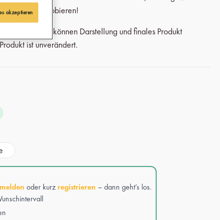
e kaufen und probieren!
es akzeptieren
out-Umstellung können Darstellung und finales Produkt
rodukt ist unverändert.
e
melden
oder kurz
registrieren
– dann geht’s los.
unschintervall
en