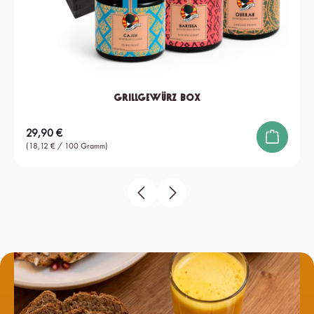
Grillgewürz Box
Regulärer Preis:
29,90 €
(18,12 € / 100 Gramm)