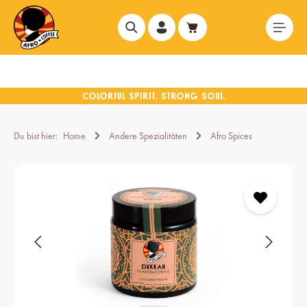
alt springen
Du bist hier:
Home
Andere Spezialitäten
Afro Spices
Bildergalerie überspringen