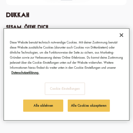
Dukkah
Sesam, öffne dich
Überrasch deine Gäste mit dieser typisch nordafrikanischen
Diese Website benutzt technisch notwendige Cookies. Mit deiner Zustimmung benutzt
Gewürzmischung, die herrlich zu Fleisch, Gemüse, Pasta oder
diese Website zusätzliche Cookies (darunter auch Cookies von Drittanbietern) oder
Salat passt. Unser Lieblingsrezept: die Dukkah-Gewürzmischung
ähnliche Technologien, um die Funktionsweise der Seite zu sichern, aus Marketing-
Gründen sowie zur Verbesserung deines Online-Erlebnisses. Du kannst deine Zustimmung
mit Cashew-Nüssen, Pistazien, Mandeln oder Haselnüssen und
jederzeit über die Cookie-Einstellungen unten auf der Website widerrufen. Weitere
Olivenöl abschmecken und als Dip zu Fladenbrot oder Baguette
Informationen hierzu findest du weiter unten in den Cookie-Einstellungen und unserer
genießen.
Datenschutzerklärung.
Cookie-Einstellungen
8,90 €
Preise inkl. MwSt.
Alle ablehnen
Alle Cookies akzeptieren
Sofort verfügbar, Lieferzeit: 1-3 Tage