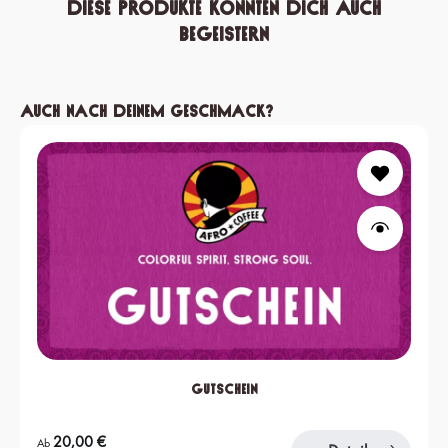
Diese Produkte könnten dich auch
begeistern
Produktgalerie überspringen
Auch nach deinem Geschmack?
Gutschein
Regulärer Preis:
20,00 €
Ab