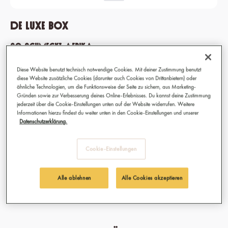
De Luxe Box
So schmeckt Afrika
Bereit für eine Genussreise von Afrika quer durch die Welt? Diese
Diese Website benutzt technisch notwendige Cookies. Mit deiner Zustimmung benutzt
hochwertige Geschenkbox enthält alle Afro Spices unserer
diese Website zusätzliche Cookies (darunter auch Cookies von Drittanbietern) oder
ähnliche Technologien, um die Funktionsweise der Seite zu sichern, aus Marketing-
Kollektion – und ebenso viele Inspirationen für außergewöhnliche
Gründen sowie zur Verbesserung deines Online-Erlebnisses. Du kannst deine Zustimmung
Gerichte. Mit dabei: hochwertige Bambuslöffel zum einfachen
jederzeit über die Cookie-Einstellungen unten auf der Website widerrufen. Weitere
Portionieren.
Informationen hierzu findest du weiter unten in den Cookie-Einstellungen und unserer
Datenschutzerklärung.
99,90 €
Cookie-Einstellungen
Sofort verfügbar, Lieferzeit: 1-3 Tage
Alle ablehnen
Alle Cookies akzeptieren