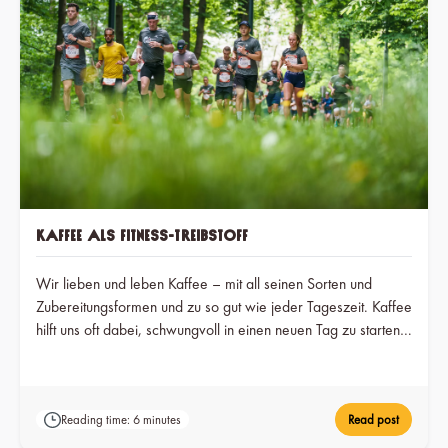
Kaffee als Fitness-Treibstoff
Wir lieben und leben Kaffee – mit all seinen Sorten und
Zubereitungsformen und zu so gut wie jeder Tageszeit. Kaffee
hilft uns oft dabei, schwungvoll in einen neuen Tag zu starten.
Besonders schön ist es, wenn wir ihn gemeinsam mit unserer
Familie und unseren Freund:innen genießen. Doch auch
abseits davon kann dich die eine oder andere Tasse
Reading time: 6 minutes
Read post
schwarzer Kaffee im Alltag unterstützen – zum Beispiel beim
Sport. Wie und warum? Das haben wir gemeinsam mit