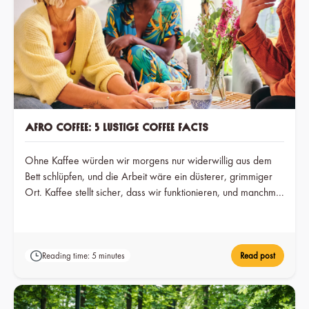
Afro Coffee: 5 lustige Coffee Facts
Ohne Kaffee würden wir morgens nur widerwillig aus dem
Bett schlüpfen, und die Arbeit wäre ein düsterer, grimmiger
Ort. Kaffee stellt sicher, dass wir funktionieren, und manchmal
lässt er uns sogar über uns hinauswachsen. Wir könnten
stundenlang über Kaffee reden, aber weil du wahrscheinlich
nicht so viel Zeit hast, erzählen wir dir heute nur fünf
überraschende Geschichten über Kaffee.
Reading time: 5 minutes
Read post