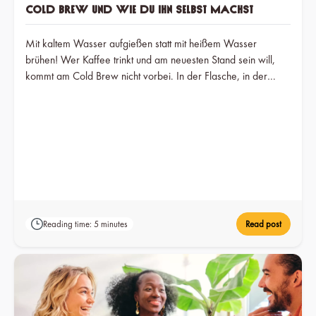
Cold Brew und wie du ihn selbst machst
Mit kaltem Wasser aufgießen statt mit heißem Wasser
brühen! Wer Kaffee trinkt und am neuesten Stand sein will,
kommt am Cold Brew nicht vorbei. In der Flasche, in der
Dose oder aus dem Zapfhahn – Cold Brew ist einer der
größten Kaffeetrends der letzten Jahre. Und das nicht zu
unrecht. Er ist milder und weniger bitter als andere
Kaffeesorten, praktisch zum Mitnehmen, hält deutlich länger
und soll noch dazu gesundheitsfördernd wirken und das
Risiko von Herzerkrankungen verringern. Vor allem aber ist
er in der Sommerhitze die kalte Alternative zum
heißgebrühten Original und auf jeden Fall empfehlenswerter
als dein ausgekühlter Morgenkaffee.
Reading time: 5 minutes
Read post