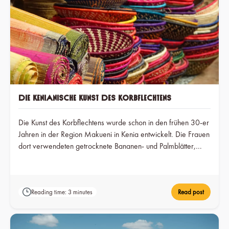
Die kenianische Kunst des Korbflechtens
Die Kunst des Korbflechtens wurde schon in den frühen 30-er
Jahren in der Region Makueni in Kenia entwickelt. Die Frauen
dort verwendeten getrocknete Bananen- und Palmblätter,
Wolle, Bambus und Sisalfasern und flochten daraus Körbe
zum Transport der Ernte, zum Tragen von Waren auf Märkte,
oder zum Aufbewahren von Lebensmitteln. Jene Körbe, die
Reading time: 3 minutes
Read post
zur Wasserspeicherung vorgesehen waren, wurden erst
gewebt und anschließend innen mit Lehm bestrichen um das
Ablaufen des Wassers zu verhindern.