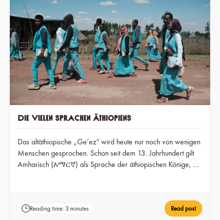
Die vielen Sprachen Äthiopiens
Das altäthiopische „Ge’ez“ wird heute nur noch von wenigen
Menschen gesprochen. Schon seit dem 13. Jahrhundert gilt
Amharisch (አማርኛ) als Sprache der äthiopischen Könige, die
sich mittlerweile längst als Nationalsprache im ganzen Land
durchgesetzt hat. Es wird die Buchstabenschrift “Abugida”
benützt.
Reading time: 3 minutes
Read post