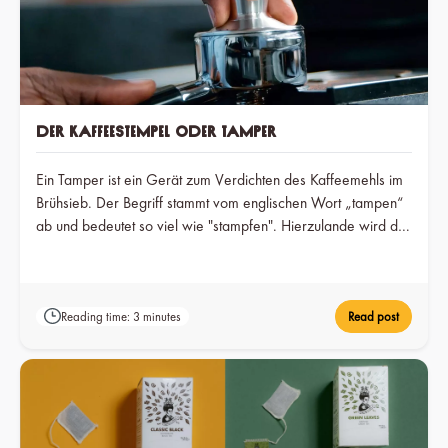
Der Kaffeestempel oder Tamper
Ein Tamper ist ein Gerät zum Verdichten des Kaffeemehls im
Brühsieb. Der Begriff stammt vom englischen Wort „tampen“
ab und bedeutet so viel wie "stampfen". Hierzulande wird der
Tamper wegen seines Aussehens auch oft als Stempel, oder
auch als Kaffeemehlpresser bezeichnet. Er dient dazu, das
Kaffeemehl im Siebträger oder der Siegträgermaschine
Reading time: 3 minutes
Read post
manuell zusammenzudrücken.