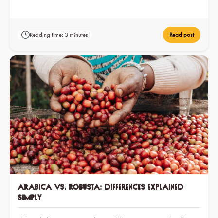
auch die Zubereitungsart. Was sind nun die Unterschiede der
einzelnen Kaffee-Spezialitäten? Wie viel Kaffeepulver
braucht man um den perfekten Espresso zuzubereiten - und
Reading time: 3 minutes
Read post
wie viel Wasser sollte drauf? Was ist eigentlich beim
Macchiato anders als beim Cafe Lattè? Bloß das Trinkgefäß,
oder auch der Inhalt? Kommt es auf die Reihenfolge des
Eingießens an? Für den Verlängerten wird nicht einfach mehr
Wasser runtergelassen, sondern heißes Wasser
aufgegossen, oder? Wir haben die perfekte
Zusammensetzung von Kaffee, Wasser und Milch für die fünf
wichtigsten Kaffee-Spezialitäten zusammengestellt.
Arabica vs. Robusta: Differences explained
simply