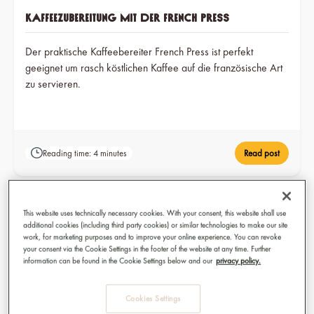
Kaffeezubereitung mit der French Press
Der praktische Kaffeebereiter French Press ist perfekt
geeignet um rasch köstlichen Kaffee auf die französische Art
zu servieren.
Reading time: 4 minutes
Read post
This website uses technically necessary cookies. With your consent, this website shall use
additional cookies (including third party cookies) or similar technologies to make our site
work, for marketing purposes and to improve your online experience. You can revoke
your consent via the Cookie Settings in the footer of the website at any time. Further
information can be found in the Cookie Settings below and our
privacy policy.
Cookies Settings