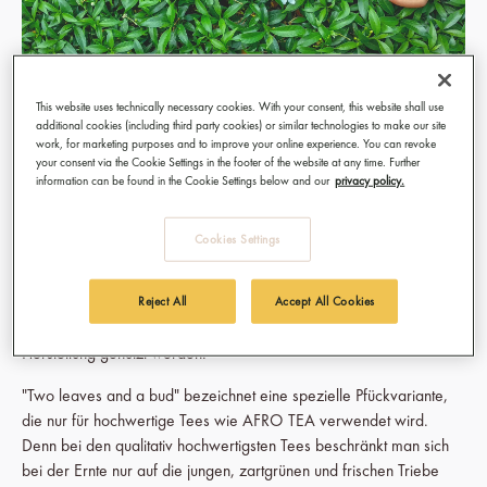
This website uses technically necessary cookies. With your consent, this website shall use
additional cookies (including third party cookies) or similar technologies to make our site
work, for marketing purposes and to improve your online experience. You can revoke
your consent via the Cookie Settings in the footer of the website at any time. Further
information can be found in the Cookie Settings below and our
privacy policy.
Die Ernte-Methode "Two leaves and a bud" wird nur bei den
hochwertigsten Tees wie AFRO TEA angewandt. Wir erklären,
Cookies Settings
was dahinter steckt.
Bei der Tee-Ernte werden je nach Sorte vor allem Blätter und
Reject All
Accept All Cookies
Knospen verwendet. Auch Blüten und Stängel können für die Tee-
Herstellung genützt werden.
"Two leaves and a bud" bezeichnet eine spezielle Pfückvariante,
die nur für hochwertige Tees wie AFRO TEA verwendet wird.
Denn bei den qualitativ hochwertigsten Tees beschränkt man sich
bei der Ernte nur auf die jungen, zartgrünen und frischen Triebe