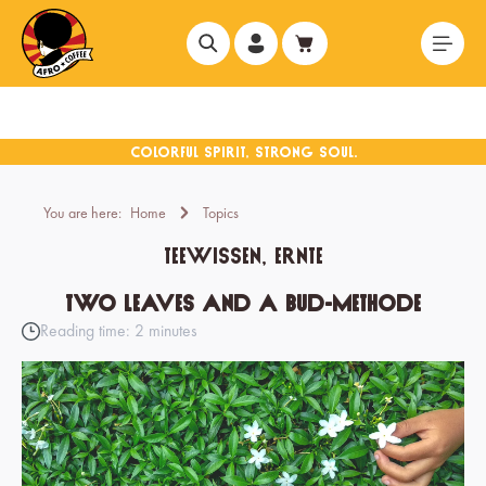
in content
You are here:
Home
Topics
Teewissen, Ernte
Two leaves and a bud-Methode
Reading time: 2 minutes