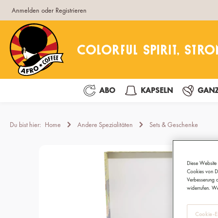
Anmelden
oder
Registrieren
pringen
Zur Hauptnavigation springen
ABO
KAPSELN
GANZ
Du bist hier:
Home
Andere Spezialitäten
Sets & Geschenke
Bildergalerie überspringen
Diese Website 
Cookies von Dr
Verbesserung d
widerrufen. We
Cookie-Ei