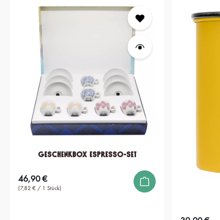
Geschenkbox Espresso-Set
46,90 €
Regulärer Preis:
(7,82 € / 1 Stück)
Regulärer Preis: