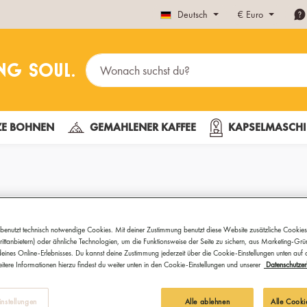
Deutsch
€
Euro
E BOHNEN
GEMAHLENER KAFFEE
KAPSELMASCHI
Geschenkbox
benutzt technisch notwendige Cookies. Mit deiner Zustimmung benutzt diese Website zusätzliche Cookies
ittanbietern) oder ähnliche Technologien, um die Funktionsweise der Seite zu sichern, aus Marketing-Gr
Ready, Tassen-Set, G
eines Online-Erlebnisses. Du kannst deine Zustimmung jederzeit über die Cookie-Einstellungen unten auf
itere Informationen hierzu findest du weiter unten in den Cookie-Einstellungen und unserer
Datenschutzer
Wie man sich am besten selbs
Cappuccino-Tassen-Set. Feines
nstellungen
Alle ablehnen
Alle Cooki