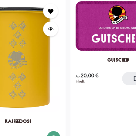
Gutschein
20,00 €
Regulärer Preis:
Ab
D
Inhalt:
Kaffeedose