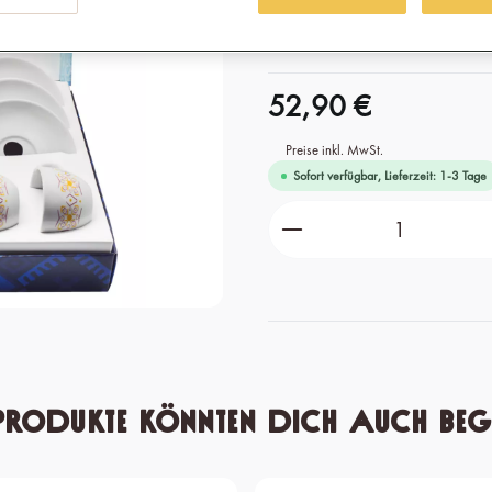
spülmaschinengeeignet.
52,90 €
Preise inkl. MwSt.
Sofort verfügbar, Lieferzeit: 1-3 Tage
Produkt Anzahl: Gib 
Produkte könnten dich auch beg