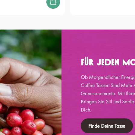
Für Jeden Mo
Ob Morgendlicher Energi
Coffee Tassen Sind Mehr A
Genussmomente. Mit Ihrem
Bringen Sie Stil und Seele
Dich.
Finde Deine Tasse