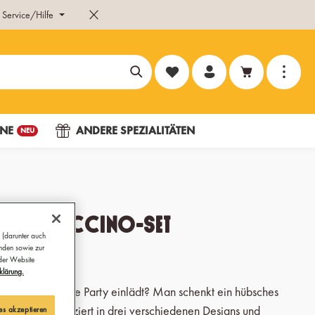
Service/Hilfe
Du hast 0 Produkte auf dem Merk
NE
ANDERE SPEZIALITÄTEN
NEU
 Cappuccino-Set
 (darunter auch
ünden sowie zur
o!
 der Website
klärung.
t zu einer Coffee Party einlädt? Man schenkt ein hübsches
 Porzellan verziert in drei verschiedenen Designs und
es akzeptieren