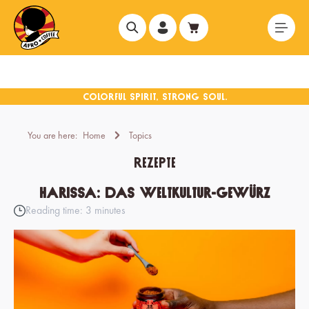
in content
You are here:
Home
Topics
Rezepte
Harissa: Das Weltkultur-Gewürz
Reading time: 3 minutes