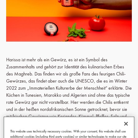
Harissa ist mehr als ein Gewürz, es ist ein Symbol des
Zusammenhalts und gehört zur Identität des kulinarischen Erbes
des Maghreb. Das finden wir als große Fans des feurigen Chili-
Gewürzes, das findet aber auch die UNESCO, die es im Winter
2022 zum „Immateriellen Kulturerbe der Menschheit“ erklärte. Die
Küchen in Tunesien, Marokko und Algerien sind ohne das typische
rote Gewürz gar nicht vorstellbar. Hier werden die Chilis entkernt
und in der heißen nordafrikanischen Sonne getrocknet, bevor sie
mit frischen Gewürzen wie Koriander, Kümmel, Pfeffer, Salz und
Knoblauch gemischt und gemahlen werden.
This website uses technically necessary cookies. With your consent, this website shall use
Wie hoch der Stellenwert von Harissa ist, zeigt zum Beispiel die
additional cookies (including third party cookies) or similar technologies to make our site