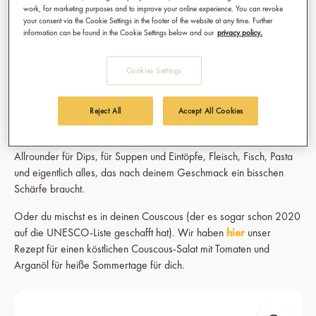
work, for marketing purposes and to improve your online experience. You can revoke
kleine Hafenstadt Nabeul in Tunesien. Einmal im Jahr bekommt sie
your consent via the Cookie Settings in the footer of the website at any time. Further
einen kleinen roten Touch, wenn das Festival zu Ehren des
information can be found in the Cookie Settings below and our
privacy policy.
Gewürzes gefeiert wird. Aber auch über die Grenzen des
Maghreb hinweg genießt die Chilimischung große Beliebtheit.
Cookies Settings
Mittlerweile hat sich Harissa großspurig in ganz Nord- und
Westafrika und auch im Nahen Osten verbreitet. Tunesische Juden
importierten es zudem nach Israel, und über das Mittelmeer hat es
Reject All
Accept All Cookies
das neu ernannte Weltkulturerbe in die Küchen Europas geschafft.
Auch in die österreichische? Wir empfehlen dir den würzigen
Allrounder für Dips, für Suppen und Eintöpfe, Fleisch, Fisch, Pasta
und eigentlich alles, das nach deinem Geschmack ein bisschen
Schärfe braucht.
Oder du mischst es in deinen Couscous (der es sogar schon 2020
auf die UNESCO-Liste geschafft hat). Wir haben
hier
unser
Rezept
für einen köstlichen Couscous-Salat mit Tomaten und
Arganöl für heiße Sommertage für dich.
Skip product gallery